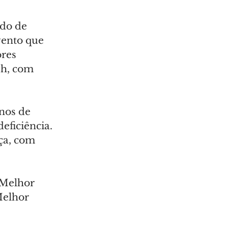
edo de 
vento que 
res 
4h, com 
nos de 
eficiência. 
ça, com 
 Melhor 
Melhor 