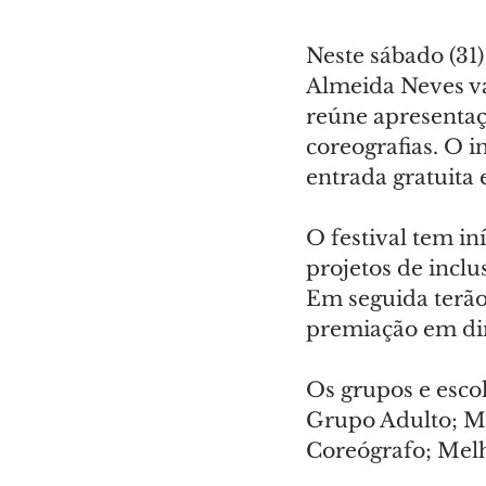
Neste sábado (31)
Almeida Neves vai
reúne apresentaç
coreografias. O i
entrada gratuita 
O festival tem i
projetos de inclu
Em seguida terão 
premiação em din
Os grupos e esco
Grupo Adulto; Me
Coreógrafo; Melh