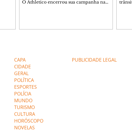
O Athletico encerrou sua campanha na
trâns
 entre
Copa do Brasil nesta quinta-feira (6), em
domin
uma noite infeliz em Salvador (BA). O time
5h30 
paranaense foi superado por 4×0 pelo
Jardi
Vitória, no Barradão, e viu derreter a
Agent
vantagem de dois gols que levou da Arena
acomp
da Baixada. A equipe baiana marcou dois
é par
gols em cada tempo. Renê e Erick
deslo
Editorias
Editais Certificados
balançaram a rede no primeiro. Renê e
respei
Marinho fecharam a conta no segundo.
orient
CAPA
PUBLICIDADE LEGAL
Superado por 4×
utiliz
CIDADE
GERAL
POLÍTICA
ESPORTES
POLÍCIA
MUNDO
TURISMO
CULTURA
HORÓSCOPO
NOVELAS