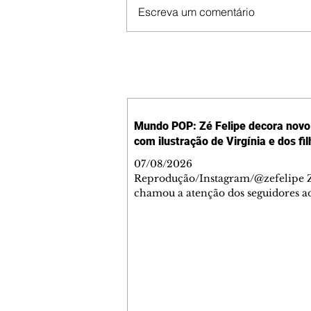
Escreva um comentário
Mundo POP: Zé Felipe decora novo 
com ilustração de Virgínia e dos fi
07/08/2026
Reprodução/Instagram/@zefelipe Z
chamou a atenção dos seguidores ao
um detalhe especial de sua nova ae
O cantor compartilhou nesta quinta
6, registros do jatinho recém-adqui
mostrou que decidiu personalizar 
com uma ilustração que reúne Virg
Fonseca e os três filhos que eles ti
juntos: Maria Alice, Maria Flor e Jo
Leonardo. Na imagem, aparecem o