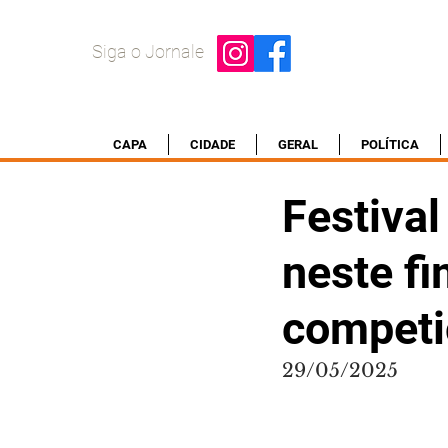
Siga o Jornale
CAPA
CIDADE
GERAL
POLÍTICA
Festival
neste f
competi
29/05/2025