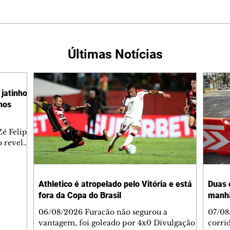
Últimas Notícias
jatinho
lhos
é Felipe
 revelar
ronave.
-feira,
rido e
Athletico é atropelado pelo Vitória e está
Duas 
o espaço
fora da Copa do Brasil
manh
inia
veram
06/08/2026 Furacão não segurou a
07/08
sé
vantagem, foi goleado por 4x0 Divulgação
corri
s