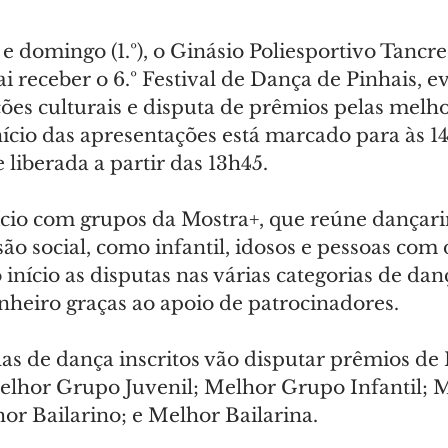
 e domingo (1.º), o Ginásio Poliesportivo Tancr
 receber o 6.º Festival de Dança de Pinhais, e
ões culturais e disputa de prêmios pelas melho
nício das apresentações está marcado para às 1
e liberada a partir das 13h45.
nício com grupos da Mostra+, que reúne dançari
são social, como infantil, idosos e pessoas com d
início as disputas nas várias categorias de dan
heiro graças ao apoio de patrocinadores.
las de dança inscritos vão disputar prêmios de
lhor Grupo Juvenil; Melhor Grupo Infantil; 
or Bailarino; e Melhor Bailarina.