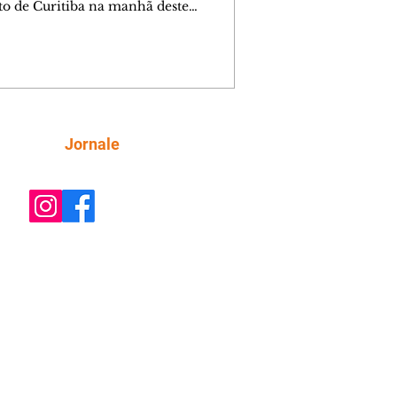
ito de Curitiba na manhã deste
go (9/8). As mudanças começam às
e afetam principalmente as regiões do
m das Américas e do Água Verde.
es de trânsito e monitores farão o
anhamento das provas. A orientação
a que os motoristas programem os
camentos com antecedência,
Siga
Jornale
tem a sinalização provisória e as
ações dos agentes de trânsito,
ando rotas al