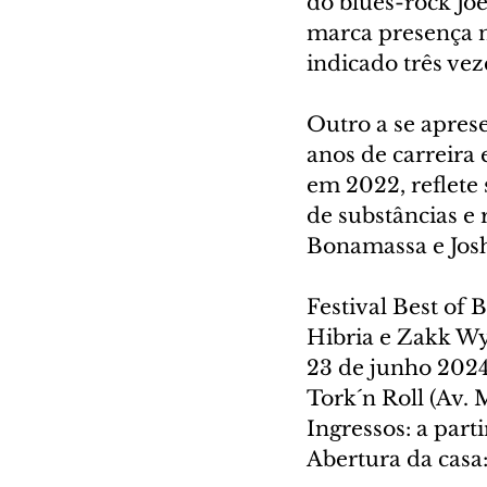
do blues-rock Jo
marca presença n
indicado três ve
Outro a se aprese
anos de carreira 
em 2022, reflete 
de substâncias e 
Bonamassa e Jos
Festival Best of 
Hibria e Zakk W
23 de junho 202
Tork´n Roll (Av. 
Ingressos: a part
Abertura da casa: