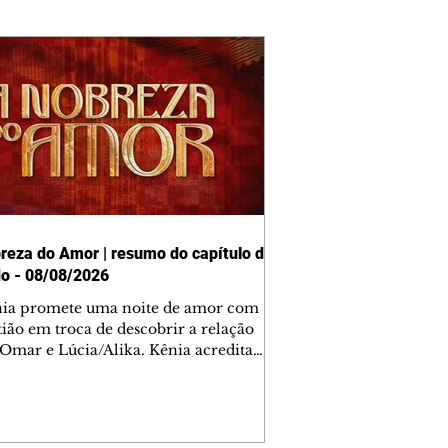
reza do Amor | resumo do capítulo de
o - 08/08/2026
nia promete uma noite de amor com
tião em troca de descobrir a relação
 Omar e Lúcia/Alika. Kênia acredita
inta esteja mesmo ao lado de Jendal, e
o convite para jantar com os dois.
 desabafa com Casemiro e conta que
ília de Lúcia/Alika tem uma dívida