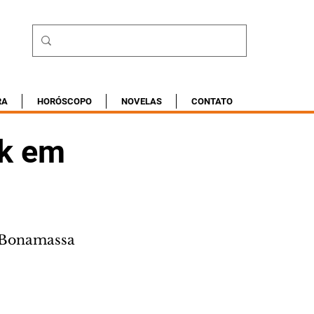
RA
HORÓSCOPO
NOVELAS
CONTATO
ck em
e Bonamassa