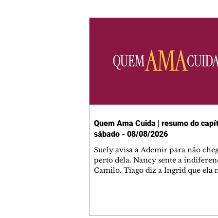
Quem Ama Cuida | resumo do capít
sábado - 08/08/2026
Suely avisa a Ademir para não che
perto dela. Nancy sente a indiferen
Camilo. Tiago diz a Ingrid que ela
competência para presidir a joalher
André conta a Pedro que a associaç
advogados expulsou Ademir. Laure
contrata Adriana para servir no