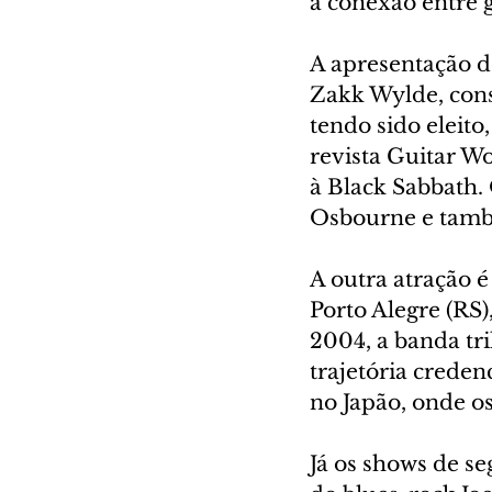
a conexão entre 
A apresentação d
Zakk Wylde, cons
tendo sido eleito
revista Guitar W
à Black Sabbath.
Osbourne e també
A outra atração 
Porto Alegre (RS
2004, a banda tr
trajetória crede
no Japão, onde o
Já os shows de se