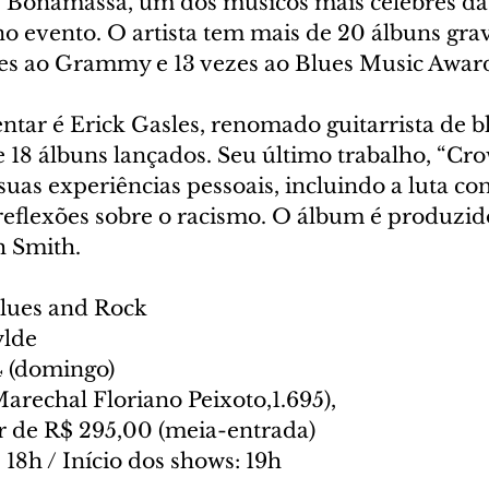
e Bonamassa, um dos músicos mais célebres da
o evento. O artista tem mais de 20 álbuns grav
zes ao Grammy e 13 vezes ao Blues Music Awar
ntar é Erick Gasles, renomado guitarrista de 
e 18 álbuns lançados. Seu último trabalho, “Cro
suas experiências pessoais, incluindo a luta co
reflexões sobre o racismo. O álbum é produzido
h Smith.
Blues and Rock
ylde
4 (domingo)
Marechal Floriano Peixoto,1.695),
ir de R$ 295,00 (meia-entrada)
 18h / Início dos shows: 19h