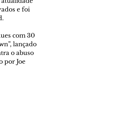
 atualidade 
ados e foi 
d.
blues com 30 
wn”, lançado 
ntra o abuso 
 por Joe 