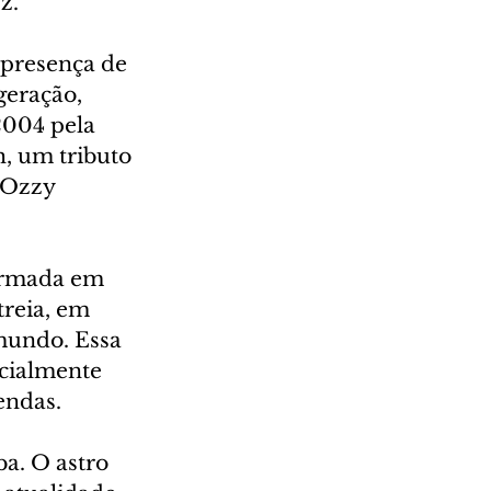
z.
 presença de 
geração, 
2004 pela 
, um tributo 
 Ozzy 
formada em 
reia, em 
mundo. Essa 
cialmente 
endas.
ba. O astro 