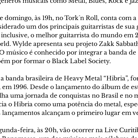
gêneros musicais como Metal, Blues, Rock e Jaz
e domingo, às 19h, no Tork´n Roll, conta com a
iderado um dos principais guitarristas de sua 
, inclusive, o melhor guitarrista do mundo em 
orld. Wylde apresenta seu projeto Zakk Sabbath
 O músico é conhecido por integrar a banda de
m por formar o Black Label Society.
é a banda brasileira de Heavy Metal “Hibria”, 
), em 1996. Desde o lançamento do álbum de est
ilha uma jornada de conquistas no Brasil e no 
ncia o Hibria como uma potência do metal, espe
s lançamentos alcançam o primeiro lugar em v
gunda-feira, às 20h, vão ocorrer na Live Curiti