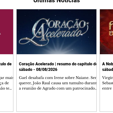
Últimas Notícias
ulo de
Coração Acelerado | resumo do capítulo de
A Nob
sábado - 08/08/2026
sábad
gar mais
Gael desabafa com Irene sobre Naiane. Sem
Virgí
ça de
querer, João Raul causa um tumulto durante
Sebas
 não tem
a reunião de Agrado com um patrocinador.
entre
ia.
Zilá orienta Osmar a seguir Cinara, que
que B
ão de
percebe a movimentação e alerta Ronei.
nega 
ntino
Palhares confronta Cinara sobre a
Tonho
aproximação com Ronei. Eduarda pensa
a fam