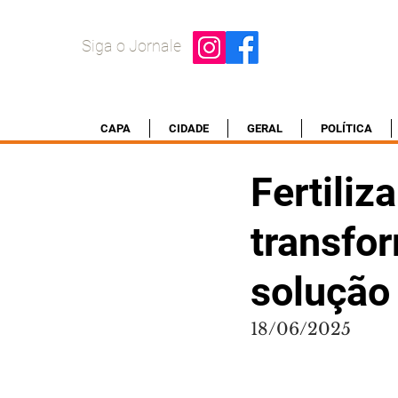
Siga o Jornale
CAPA
CIDADE
GERAL
POLÍTICA
Fertiliz
transfo
solução
18/06/2025