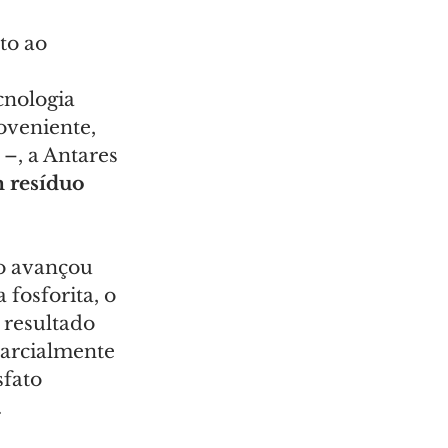
to ao 
cnologia 
oveniente, 
–, a Antares 
 resíduo 
o avançou 
fosforita, o 
 resultado 
parcialmente 
fato 
.