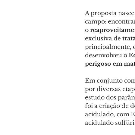
A proposta nasce
campo: encontrar 
o
 reaproveitamen
exclusiva de
 tra
principalmente, 
desenvolveu o 
E
perigoso em maté
Em conjunto com
por diversas etap
estudo dos parâme
foi a criação de 
acidulado, com Ec
acidulado sulfúr