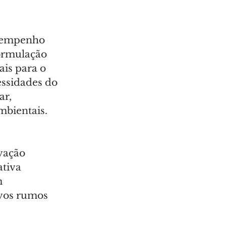
esempenho 
ormulação 
ais para o 
ssidades do 
ar, 
mbientais.
vação 
ativa 
 
vos rumos 