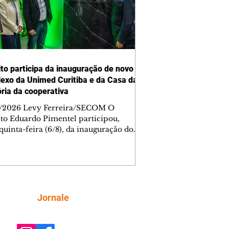
ito participa da inauguração de novo
exo da Unimed Curitiba e da Casa da
ia da cooperativa
/2026 Levy Ferreira/SECOM O
ito Eduardo Pimentel participou,
quinta-feira (6/8), da inauguração do
Complexo Administrativo da Unimed
iba, no Tarumã. Durante a cerimônia,
m foi inaugurada a Casa da Memória
operativa, espaço criado para
var a trajetória da instituição, que
ra 55 anos de fundação nesta mesma
Siga
Jornale
 O complexo está localizado na
da Affonso Penna, 297. A nova
ura reúne áreas administrativas,