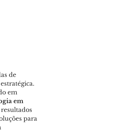
as de 
stratégica. 
do em 
ogia em 
resultados 
soluções para 
 