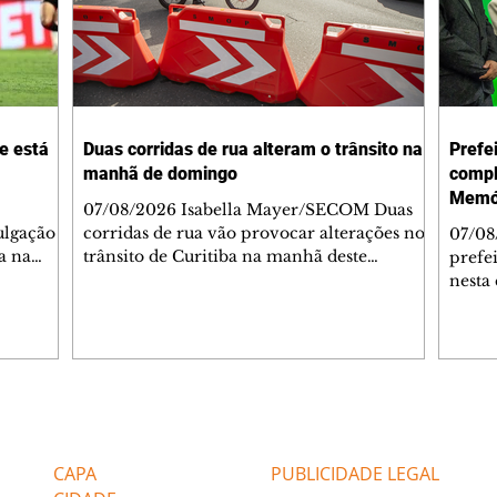
 e está
Duas corridas de rua alteram o trânsito na
Prefe
manhã de domingo
compl
Memór
07/08/2026 Isabella Mayer/SECOM Duas
ulgação
corridas de rua vão provocar alterações no
07/08
a na
trânsito de Curitiba na manhã deste
prefe
6), em
domingo (9/8). As mudanças começam às
nesta 
. O time
5h30 e afetam principalmente as regiões do
novo 
elo
Jardim das Américas e do Água Verde.
Curit
 a
Agentes de trânsito e monitores farão o
també
 Arena
acompanhamento das provas. A orientação
da co
é para que os motoristas programem os
preser
deslocamentos com antecedência,
celeb
Editorias
Editais Certificados
nê e
respeitem a sinalização provisória e as
data.
ndo.
orientações dos agentes de trânsito,
Aveni
CAPA
PUBLICIDADE LEGAL
utilizando rotas al
estrut