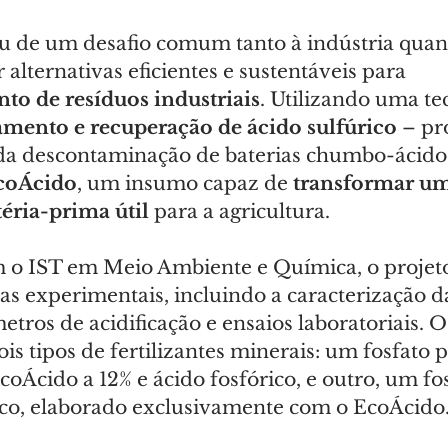
u de um desafio comum tanto à indústria quan
alternativas eficientes e sustentáveis para 
to de resíduos industriais
. Utilizando uma te
tamento e recuperação de ácido sulfúrico
 – pr
da
descontaminação de baterias chumbo-ácido
coÁcido
, um insumo capaz de 
transformar um
ria-prima útil 
para a agricultura.
 o IST em Meio Ambiente e Química, o projet
as experimentais, incluindo a caracterização da 
tros de acidificação e ensaios laboratoriais. O
dois tipos de fertilizantes minerais: um fosfato 
oÁcido a 12% e ácido fosfórico, e outro, um fos
ico, elaborado exclusivamente com o EcoÁcido