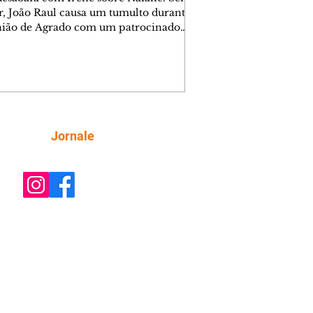
r, João Raul causa um tumulto durante
nião de Agrado com um patrocinador.
orienta Osmar a seguir Cinara, que
be a movimentação e alerta Ronei.
res confronta Cinara sobre a
imação com Ronei. Eduarda pensa
dir a Valéria para ficar com Sol. Gael
e terminar com Naiane. João Raul
ta para Agrado que não está
Siga
Jornale
guindo conviver com seu sucesso, e
na o relacionamento dos dois.