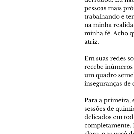
pessoas mais pró
trabalhando e ten
na minha realidad
minha fé. Acho q
atriz. 
Em suas redes soc
recebe inúmeros
um quadro semelh
inseguranças de 
Para a primeira, 
sessões de quimi
delicados em tod
completamente. F
claro, e se você 