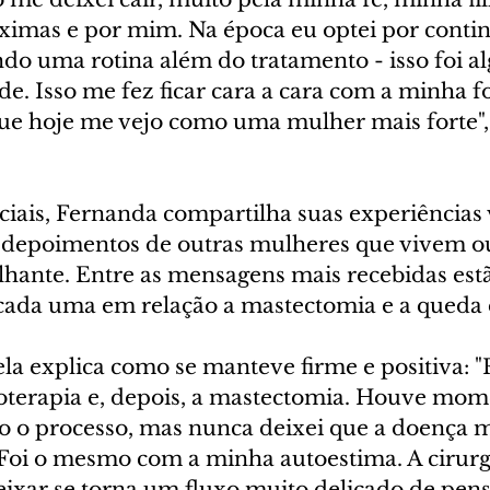
ximas e por mim. Na época eu optei por contin
do uma rotina além do tratamento - isso foi al
e. Isso me fez ficar cara a cara com a minha f
ue hoje me vejo como uma mulher mais forte", 
iais, Fernanda compartilha suas experiências v
 depoimentos de outras mulheres que vivem o
ante. Entre as mensagens mais recebidas estã
cada uma em relação a mastectomia e a queda d
ela explica como se manteve firme e positiva: "F
oterapia e, depois, a mastectomia. Houve mom
o o processo, mas nunca deixei que a doença 
oi o mesmo com a minha autoestima. A cirurgi
deixar se torna um fluxo muito delicado de pen