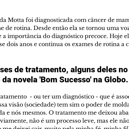
da Motta foi diagnosticada com câncer de ma
 de rotina. Desde então ela se tornou uma voz
e a importância do diagnóstico precoce. Hoje ela
e dois anos e continua os exames de rotina a c
es de tratamento, alguns deles no
 da novela 'Bom Sucesso' na Globo.
atamento  - ou ter um diagnóstico - que é assoc
ssa visão (sociedade) tem sim o poder de molda
a e nós mesmos. O tratamento me deixou abat
bviamente, não é um processo leve, mas ele nã
me deixei cair, muito pela minha fé, minha filh