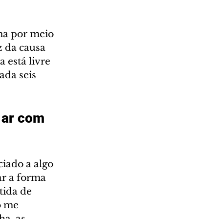
ma por meio 
 da causa 
 está livre 
ada seis 
 ar com 
 
iado a algo 
r a forma 
ida de 
o me 
a, as 