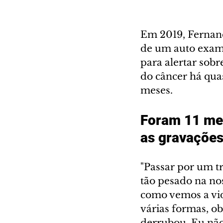
Em 2019, Fernan
de um auto exame
para alertar sobr
do câncer há quas
meses. 
Foram 11 mes
as gravações
"Passar por um tr
tão pesado na no
como vemos a vid
várias formas, o
derrubou. Eu não 