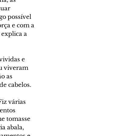
uar 
go possível 
orça e com a 
explica a 
ividas e 
u viveram 
o as 
e cabelos. 
iz várias 
entos 
me tomasse 
a abala, 
samentos e 