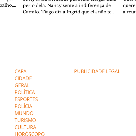
balho,
perto dela. Nancy sente a indiferença de
quere
studo
Camilo. Tiago diz a Ingrid que ela não tem
a reu
da nossa
competência para presidir a joalheria.
Zilá 
miliano
André conta a Pedro que a associação de
perce
r Franco
advogados expulsou Ademir. Laurentino
Palha
ir
contrata Adriana para servir no
aprox
 e
restaurante. Adriana vê Pedro e Bruna no
em pe
-0645.
restaurante. Bruna provoca Adriana. Dora
decid
através
pede ajuda a André para marcar um
inven
Editorias
Editais Certificados
encontro com Suely. Adriana diz a Lyris
conse
que está feliz trabalhando no restaurante de
termi
CAPA
PUBLICIDADE LEGAL
Nanc
CIDADE
GERAL
POLÍTICA
ESPORTES
POLÍCIA
MUNDO
TURISMO
CULTURA
HORÓSCOPO