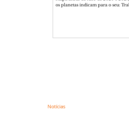
os planetas indicam para o seu: Tra
Amor, Dinheiro, Saúde e Família. E
com 35 páginas. Adquira já através 
loja virtual ou na loja física: rua E
Perneta 30 – loja 21 – galeria Ceza
– centro – Curitiba. Você pode ped
também através do nosso Whatsapp
receber seu livro virtual: (41) 99719
Escute o programa Bom Dia Astral 
Contato comercial
da Rádio Cultura AM 930 e t
mmjornale@gmail.com
Telefone: (41) 99978-9956
Redação
E-mail:
redacaojornale@gmail.com
Site de
Notícias
de Curitiba / Paraná