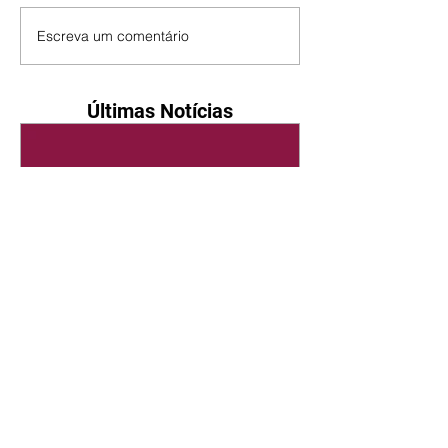
Escreva um comentário
Últimas Notícias
Quem Ama Cuida | resumo
do capítulo de sábado -
08/08/2026
Suely avisa a Ademir para não
chegar mais perto dela. Nancy