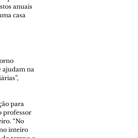
stos anuais 
uma casa 
orno 
e ajudam na 
rias”, 
ção para 
 professor 
iro. “No 
no inteiro 