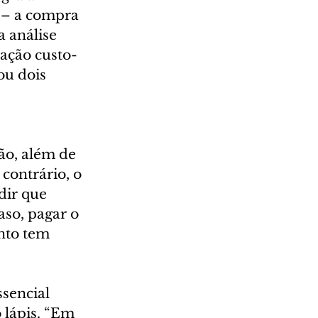
 – a compra 
a análise 
lação custo-
ou dois 
 
ão, além de 
contrário, o 
dir que 
aso, pagar o 
to tem 
sencial 
 lápis. “Em 