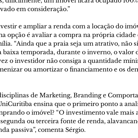
s, dificilmente, um imóvel ficará ocupado 100
levado em consideração.”
nvestir e ampliar a renda com a locação do imóv
a opção é avaliar a compra na própria cidade 
lia. “Ainda que a praia seja um atrativo, não sig
 baixa temporada, durante o inverno, o valor d
lvez o investidor não consiga a quantidade mín
amenizar ou amortizar o financiamento e os dem
disciplinas de Marketing, Branding e Comport
iCuritiba ensina que o primeiro ponto a analis
mprando o imóvel? “O investimento vale mais a
segunda ou terceira fonte de renda, alavancan
a passiva”, comenta Sérgio.