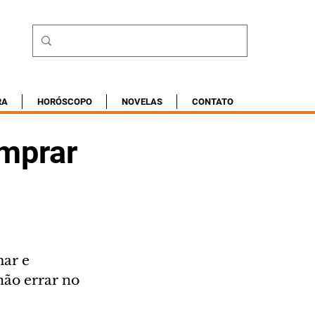
RA
HORÓSCOPO
NOVELAS
CONTATO
omprar
ar e 
ão errar no 