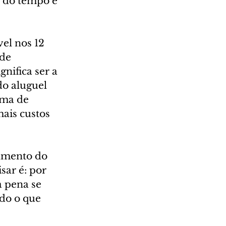
% do tempo e 
el nos 12 
de 
nifica ser a 
o aluguel 
ima de 
ais custos 
amento do 
ar é: por 
 pena se 
do o que 