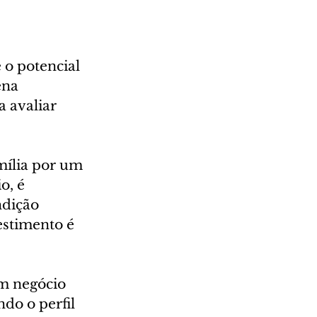
 o potencial 
ena 
 avaliar 
mília por um 
o, é 
ndição 
estimento é 
m negócio 
do o perfil 