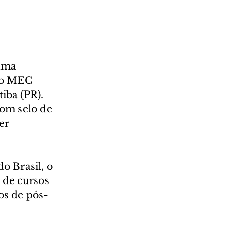
uma 
lo MEC 
iba (PR). 
om selo de 
er 
o Brasil, o 
 de cursos 
os de pós-