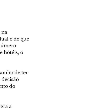
 na 
ual é de que 
 número 
 hotéis, o 
sonho de ter 
 decisão 
nto do 
gra a 