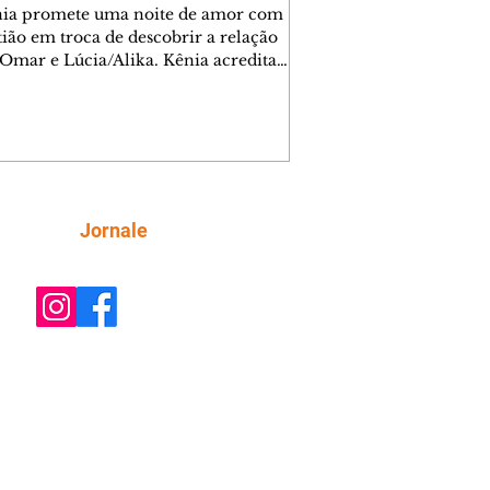
nia promete uma noite de amor com
tião em troca de descobrir a relação
 Omar e Lúcia/Alika. Kênia acredita
inta esteja mesmo ao lado de Jendal, e
o convite para jantar com os dois.
 desabafa com Casemiro e conta que
ília de Lúcia/Alika tem uma dívida
mar. Ana Maria vai à casa de Manoel
estratada por Fortunato. José e Omar
tam sobre a possível jazida de
Siga
Jornale
tênio na região. Virgínia provoca
nes na frente de Marta. Binta s