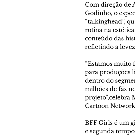
Com direção de 
Godinho, o espec
“talkinghead”, q
rotina na estétic
conteúdo das hi
refletindo a levez
“Estamos muito f
para produções l
dentro do segment
milhões de fãs no
projeto",celebra 
Cartoon Network 
BFF Girls é um gi
e segunda tempor