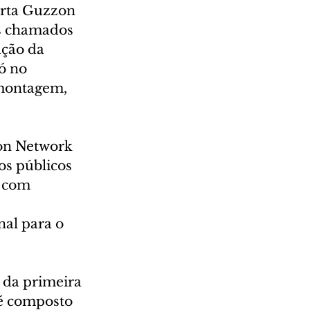
rta Guzzon 
s chamados 
ção da 
ó no 
montagem, 
oon Network 
os públicos 
s com 
 
nal para o 
 da primeira 
é composto 