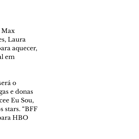
O Max 
s, Laura 
ara aquecer, 
al em 
erá o 
gas e donas 
cee Eu Sou, 
s stars. “BFF 
 para HBO 