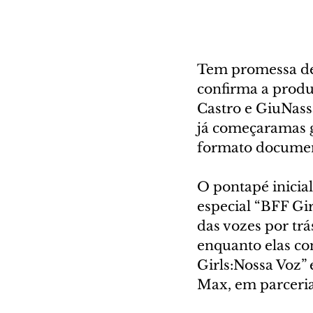
Tem promessa de
confirma a produ
Castro e GiuNassa
já começaramas g
formato document
O pontapé inicia
especial “BFF Gir
das vozes por tr
enquanto elas con
Girls:Nossa Voz”
Max, em parceria