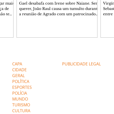
gar mais
Gael desabafa com Irene sobre Naiane. Sem
Virgí
ça de
querer, João Raul causa um tumulto durante
Sebas
 não tem
a reunião de Agrado com um patrocinador.
entre
ia.
Zilá orienta Osmar a seguir Cinara, que
que B
ão de
percebe a movimentação e alerta Ronei.
nega 
ntino
Palhares confronta Cinara sobre a
Tonho
aproximação com Ronei. Eduarda pensa
a fam
una no
em pedir a Valéria para ficar com Sol. Gael
com O
a. Dora
decide terminar com Naiane. João Raul
e é d
m
inventa para Agrado que não está
comen
Editorias
Editais Certificados
Lyris
conseguindo conviver com seu sucesso, e
tungs
urante de
termina o relacionamento dos dois.
Dióge
CAPA
PUBLICIDADE LEGAL
CIDADE
GERAL
POLÍTICA
ESPORTES
POLÍCIA
MUNDO
TURISMO
CULTURA