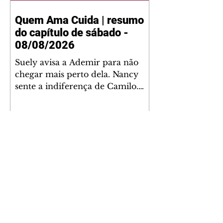
Quem Ama Cuida | resumo
do capítulo de sábado -
08/08/2026
Suely avisa a Ademir para não
chegar mais perto dela. Nancy
sente a indiferença de Camilo.
Tiago diz a Ingrid que ela não
tem competência para presidir a
joalheria. André conta a Pedro
que a associação de advogados
expulsou Ademir. Laurentino
contrata Adriana para servir no
restaurante. Adriana vê Pedro e
Bruna no restaurante. Bruna
provoca Adriana. Dora pede
ajuda a André para marcar um
Coração Acelerado | resumo
encontro com Suely. Adriana diz