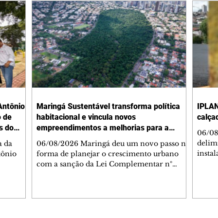
Antônio
Maringá Sustentável transforma política
IPLAN
o de
habitacional e vincula novos
calça
s do
empreendimentos a melhorias para a
06/08
cidade
delimi
a da
06/08/2026 Maringá deu um novo passo na
insta
tônio
forma de planejar o crescimento urbano
de se
com a sanção da Lei Complementar nº
de pe
res com
1.544, que institui o Programa Maringá
ou pio
Dr.
Sustentável. A nova legislação estabelece
propr
regras para a criação de Zonas Especiais de
respon
ra, 6. O
Interesse Social (Zeis) e cria um modelo
Pesqu
liam as
que une produção de moradias, ocupação