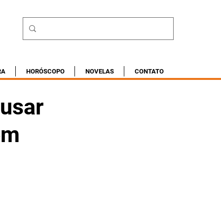
RA
HORÓSCOPO
NOVELAS
CONTATO
busar
em