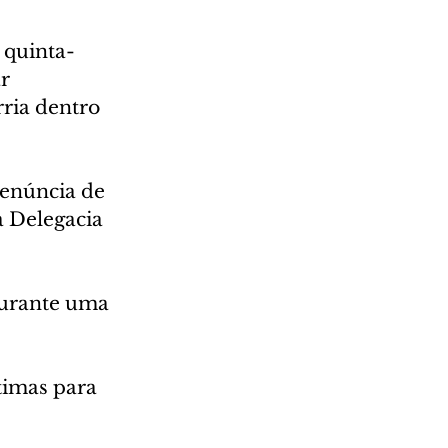
 quinta-
r 
ria dentro 
denúncia de 
a Delegacia 
durante uma 
timas para 