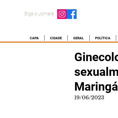
Siga o Jornale
CAPA
CIDADE
GERAL
POLÍTICA
Ginecolo
sexualm
Maringá
19/06/2023