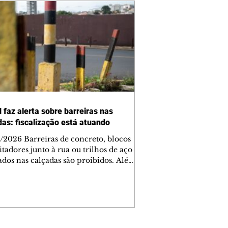
 faz alerta sobre barreiras nas
das: fiscalização está atuando
/2026 Barreiras de concreto, blocos
tadores junto à rua ou trilhos de aço
lados nas calçadas são proibidos. Além
rem obstáculos para a livre circulação
destres, essas estruturas podem causar
rar acidentes de trânsito — e os
ietários dos imóveis podem ser
sabilizados. O alerta é do Instituto de
isa e Planejamento de Ponta Grossa