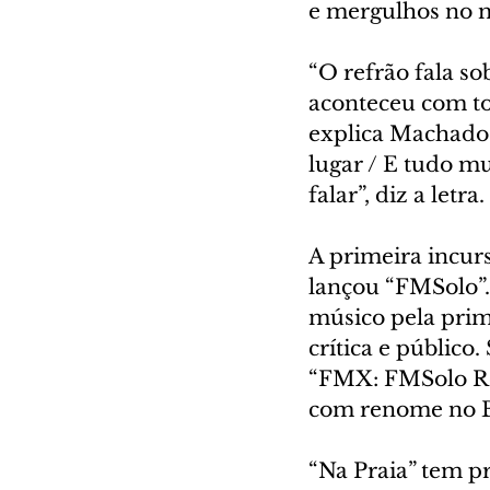
e mergulhos no m
“O refrão fala so
aconteceu com to
explica Machado.
lugar / E tudo m
falar”, diz a letra.
A primeira incur
lançou “FMSolo”.
músico pela prim
crítica e públic
“FMX: FMSolo Rem
com renome no Br
“Na Praia” tem p