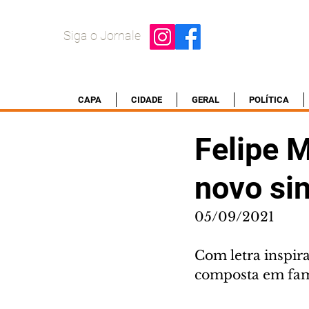
Siga o Jornale
CAPA
CIDADE
GERAL
POLÍTICA
Felipe M
novo sin
05/09/2021
Com letra inspira
composta em famí