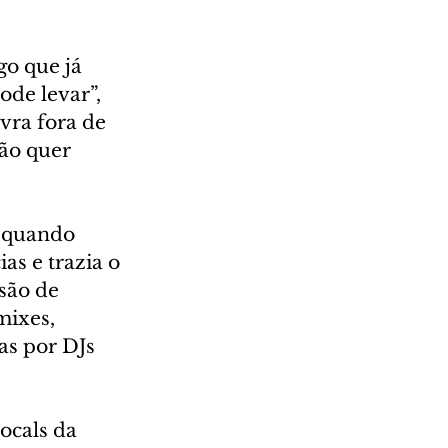
go que já 
de levar”, 
vra fora de 
ão quer 
, quando 
s e trazia o 
são de 
mixes, 
s por DJs 
ocals da 