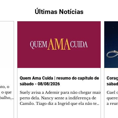
Últimas Notícias
Quem Ama Cuida | resumo do capítulo de
Coraç
sábado - 08/08/2026
sábad
to, o
 o que
Suely avisa a Ademir para não chegar mais
Gael 
balho,
perto dela. Nancy sente a indiferença de
quere
studo
Camilo. Tiago diz a Ingrid que ela não tem
a reu
da nossa
competência para presidir a joalheria.
Zilá 
miliano
André conta a Pedro que a associação de
perce