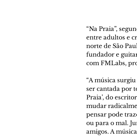
“Na Praia”, segu
entre adultos e c
norte de São Pau
fundador e guita
com FMLabs, pr
“A música surgiu
ser cantada por t
Praia’, do escrit
mudar radicalme
pensar pode traz
ou para o mal. Ju
amigos. A música 