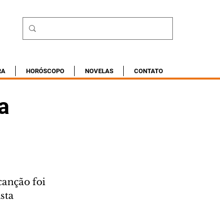
RA
HORÓSCOPO
NOVELAS
CONTATO
a
canção foi 
sta