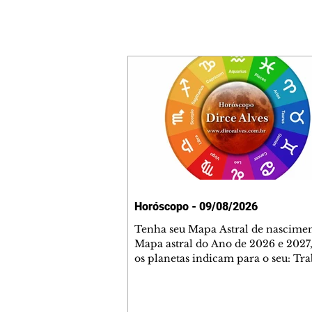
Horóscopo - 09/08/2026
Tenha seu Mapa Astral de nascimen
Mapa astral do Ano de 2026 e 2027,
os planetas indicam para o seu: Tra
Amor, Dinheiro, Saúde e Família. E
com 35 páginas. Adquira já através 
loja virtual ou na loja física: rua E