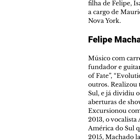
filha de Felipe, 
a cargo de Mauri
Nova York.
Felipe Mach
Músico com carre
fundador e guita
of Fate”, “Evolut
outros. Realizou
Sul, e já dividiu
aberturas de sho
Excursionou com
2013, o vocalist
América do Sul q
2015, Machado la