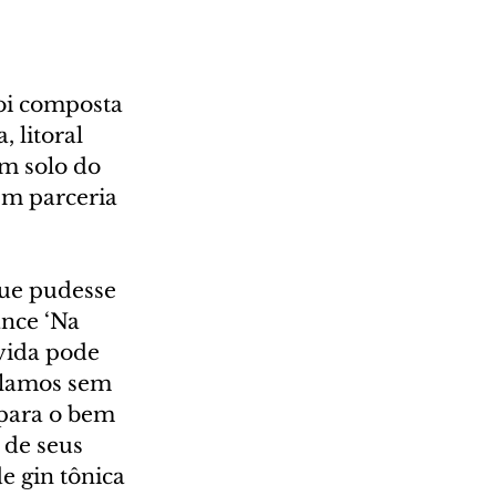
oi composta 
 litoral 
m solo do 
em parceria 
ue pudesse 
nce ‘Na 
vida pode 
alamos sem 
 para o bem 
 de seus 
e gin tônica 