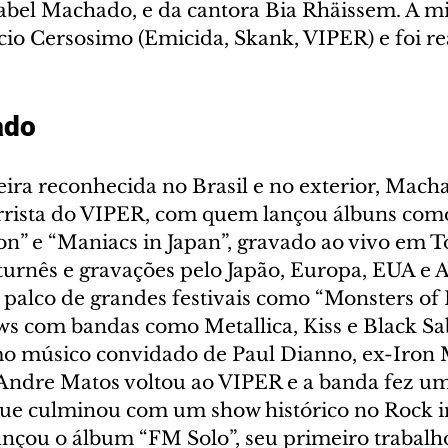
Isabel Machado, e da cantora Bia Rhäissem. A m
cio Cersosimo (Emicida, Skank, VIPER) e foi re
ado
ira reconhecida no Brasil e no exterior, Macha
rrista do VIPER, com quem lançou álbuns com
ion” e “Maniacs in Japan”, gravado ao vivo em T
 turnês e gravações pelo Japão, Europa, EUA e 
 o palco de grandes festivais como “Monsters of 
ws com bandas como Metallica, Kiss e Black Sa
o músico convidado de Paul Dianno, ex-Iron 
a Andre Matos voltou ao VIPER e a banda fez um
ue culminou com um show histórico no Rock i
nçou o álbum “FM Solo”, seu primeiro trabalh