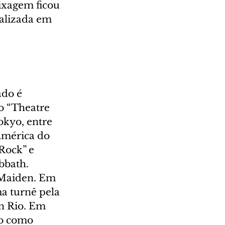
ixagem ficou 
alizada em 
do é 
o “Theatre 
okyo, entre 
América do 
Rock” e 
bbath. 
Maiden. Em 
a turnê pela 
n Rio. Em 
o como 