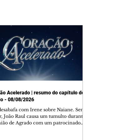
ão Acelerado | resumo do capítulo de
o - 08/08/2026
desabafa com Irene sobre Naiane. Sem
r, João Raul causa um tumulto durante
nião de Agrado com um patrocinador.
orienta Osmar a seguir Cinara, que
be a movimentação e alerta Ronei.