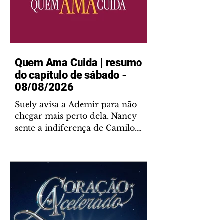
Quem Ama Cuida | resumo
do capítulo de sábado -
08/08/2026
Suely avisa a Ademir para não
chegar mais perto dela. Nancy
sente a indiferença de Camilo.
Tiago diz a Ingrid que ela não
tem competência para presidir a
joalheria. André conta a Pedro
que a associação de advogados
expulsou Ademir. Laurentino
contrata Adriana para servir no
restaurante. Adriana vê Pedro e