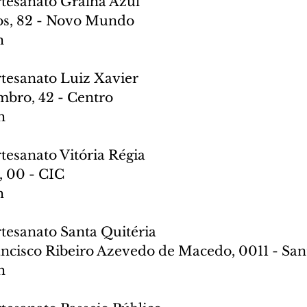
rtesanato Gralha Azul
os, 82 - Novo Mundo
h
rtesanato Luiz Xavier
bro, 42 - Centro
h
rtesanato Vitória Régia
, 00 - CIC
h
rtesanato Santa Quitéria
ncisco Ribeiro Azevedo de Macedo, 0011 - San
h