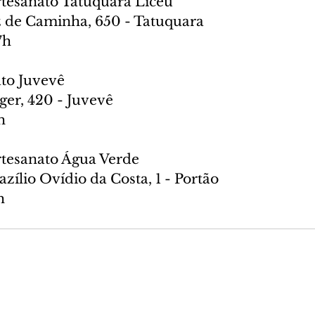
Artesanato Tatuquara Liceu
 de Caminha, 650 - Tatuquara
7h
ato Juvevê
ger, 420 - Juvevê
h
Artesanato Água Verde
zílio Ovídio da Costa, 1 - Portão
h