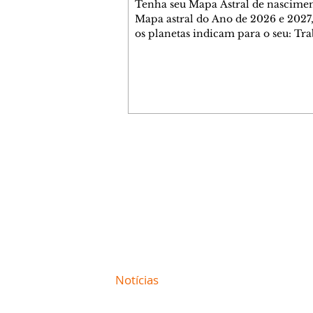
Tenha seu Mapa Astral de nascimen
Mapa astral do Ano de 2026 e 2027,
os planetas indicam para o seu: Tra
Amor, Dinheiro, Saúde e Família. E
com 35 páginas. Adquira já através 
loja virtual ou na loja física: rua E
Perneta 30 – loja 21 – galeria Ceza
– centro – Curitiba. Você pode ped
também através do nosso Whatsapp
receber seu livro virtual: (41) 99719
Escute o programa Bom Dia Astral 
Contato comercial
da Rádio Cultura AM 930 e t
mmjornale@gmail.com
Telefone: (41) 99978-9956
Redação
E-mail:
redacaojornale@gmail.com
Site de
Notícias
de Curitiba / Paraná