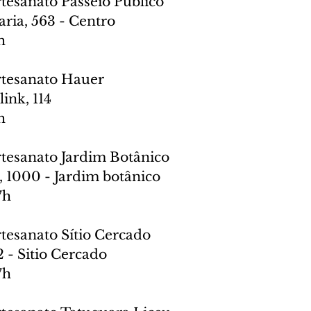
rtesanato Passeio Público
ria, 563 - Centro
h
Artesanato Hauer
ink, 114
h
rtesanato Jardim Botânico
, 1000 - Jardim botânico
7h
rtesanato Sítio Cercado
 - Sitio Cercado
7h