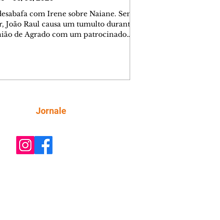
desabafa com Irene sobre Naiane. Sem
r, João Raul causa um tumulto durante
nião de Agrado com um patrocinador.
orienta Osmar a seguir Cinara, que
be a movimentação e alerta Ronei.
res confronta Cinara sobre a
imação com Ronei. Eduarda pensa
dir a Valéria para ficar com Sol. Gael
e terminar com Naiane. João Raul
ta para Agrado que não está
Siga
Jornale
guindo conviver com seu sucesso, e
na o relacionamento dos dois.