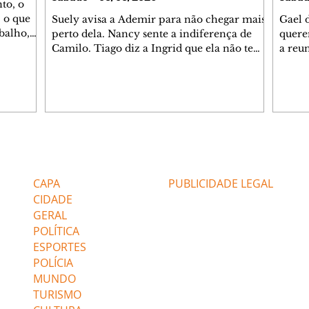
to, o
 o que
Suely avisa a Ademir para não chegar mais
Gael 
balho,
perto dela. Nancy sente a indiferença de
quere
studo
Camilo. Tiago diz a Ingrid que ela não tem
a reu
da nossa
competência para presidir a joalheria.
Zilá 
miliano
André conta a Pedro que a associação de
perce
r Franco
advogados expulsou Ademir. Laurentino
Palha
ir
contrata Adriana para servir no
aprox
 e
restaurante. Adriana vê Pedro e Bruna no
em pe
-0645.
restaurante. Bruna provoca Adriana. Dora
decid
através
pede ajuda a André para marcar um
inven
Editorias
Editais Certificados
encontro com Suely. Adriana diz a Lyris
conse
que está feliz trabalhando no restaurante de
termi
CAPA
PUBLICIDADE LEGAL
Nanc
CIDADE
GERAL
POLÍTICA
ESPORTES
POLÍCIA
MUNDO
TURISMO