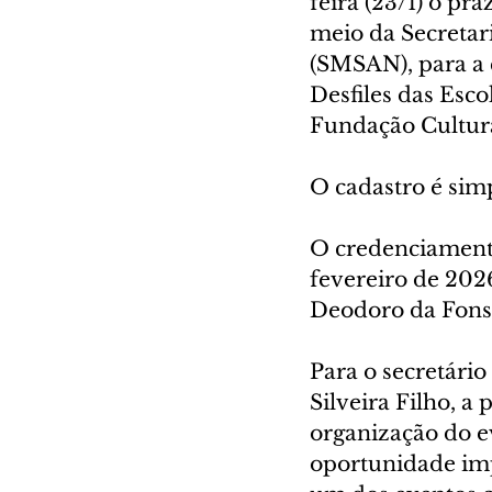
feira (23/1) o pr
meio da Secretar
(SMSAN), para a 
Desfiles das Esc
Fundação Cultura
O cadastro é simp
O credenciamento 
fevereiro de 2026
Deodoro da Fonse
Para o secretário
Silveira Filho, a 
organização do e
oportunidade im