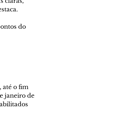
 claras, 
staca.
pontos do 
 até o fim 
e janeiro de 
abilitados 