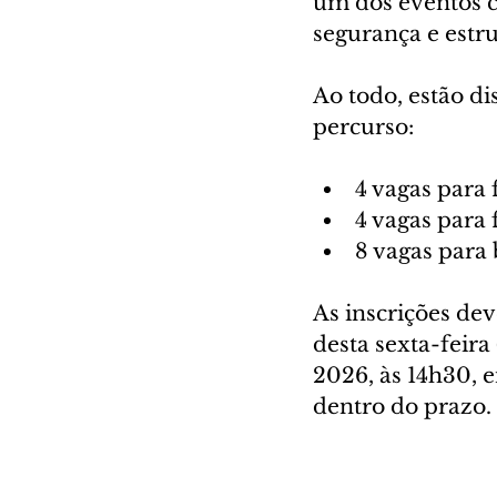
um dos eventos cu
segurança e estr
Ao todo, estão di
percurso:
4 vagas para
4 vagas para
8 vagas para
As inscrições dev
desta sexta-feira
2026, às 14h30, e
dentro do prazo.