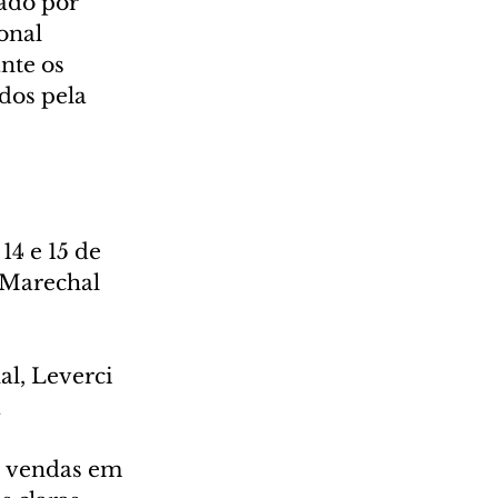
ado por 
onal 
nte os 
dos pela 
4 e 15 de 
 Marechal 
l, Leverci 
 
s vendas em 