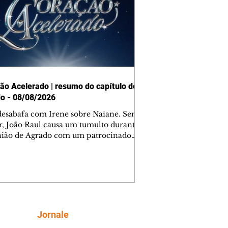
ão Acelerado | resumo do capítulo de
o - 08/08/2026
desabafa com Irene sobre Naiane. Sem
r, João Raul causa um tumulto durante
nião de Agrado com um patrocinador.
orienta Osmar a seguir Cinara, que
be a movimentação e alerta Ronei.
res confronta Cinara sobre a
imação com Ronei. Eduarda pensa
dir a Valéria para ficar com Sol. Gael
e terminar com Naiane. João Raul
ta para Agrado que não está
Siga
Jornale
guindo conviver com seu sucesso, e