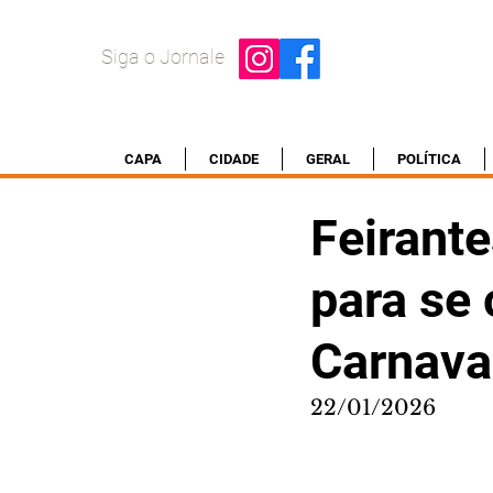
Siga o Jornale
CAPA
CIDADE
GERAL
POLÍTICA
Feirante
para se
Carnaval
22/01/2026