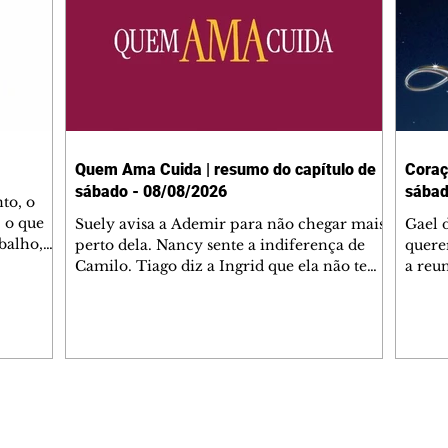
Quem Ama Cuida | resumo do capítulo de
Coraç
sábado - 08/08/2026
sábad
to, o
 o que
Suely avisa a Ademir para não chegar mais
Gael 
balho,
perto dela. Nancy sente a indiferença de
quere
studo
Camilo. Tiago diz a Ingrid que ela não tem
a reu
da nossa
competência para presidir a joalheria.
Zilá 
miliano
André conta a Pedro que a associação de
perce
r Franco
advogados expulsou Ademir. Laurentino
Palha
ir
contrata Adriana para servir no
aprox
 e
restaurante. Adriana vê Pedro e Bruna no
em pe
-0645.
restaurante. Bruna provoca Adriana. Dora
decid
através
pede ajuda a André para marcar um
inven
Editorias
Editais Certificados
encontro com Suely. Adriana diz a Lyris
conse