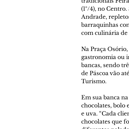
tradicionais Feir
(1º/4), no Centro
Andrade, repletos
barraquinhas com 
com culinária de 
Na Praça Osório, 
gastronomia ou in
bancas, sendo trê
de Páscoa vão até
Turismo.
Em sua banca na P
chocolates, bolo 
e uva. “Cada clie
chocolates que f