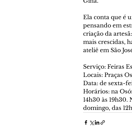
Gina.
Ela conta que é 
pensando em estr
criação da artesã
mais crescidas, h
ateliê em São Jos
Serviço: Feiras E
Locais: Praças O
Data: de sexta-fei
Horários: na Osór
14h30 às 19h30. 
domingo, das 12h