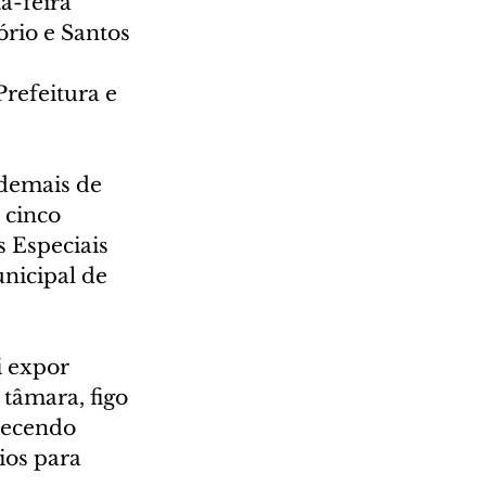
a-feira 
ório e Santos 
refeitura e 
 demais de 
 cinco 
 Especiais 
unicipal de 
i expor 
 tâmara, figo 
erecendo 
ios para 