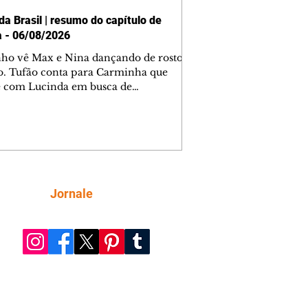
da Brasil | resumo do capítulo de
a - 06/08/2026
nho vê Max e Nina dançando de rosto
o. Tufão conta para Carminha que
e com Lucinda em busca de
mações sobre Rita. Nina despista Max
cura Jorginho, mas não o encontra.
se muda para a casa de Jorginho.
isa pensa em reconquistar Silas.
nes diz a Roni e Leandro que o
ro Tavinho Nunes assistirá ao jogo.
ica e Noêmia perseguem Cadinho na
Siga
Jornale
 deserta. Dolores sugere que Roni peça
n em casamento. Cadinho consegue
da praia