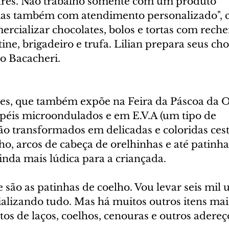
ares. Não trabalho somente com um produto 
as também com atendimento personalizado", co
ercializar chocolates, bolos e tortas com rech
ine, brigadeiro e trufa. Lilian prepara seus ch
ro Bacacheri.
ves, que também expõe na Feira da Páscoa da Os
éis microondulados e em E.V.A (um tipo de 
o transformados em delicadas e coloridas cest
o, arcos de cabeça de orelhinhas e até patinha
inda mais lúdica para a criançada.
são as patinhas de coelho. Vou levar seis mil 
alizando tudo. Mas há muitos outros itens mai
tos de laços, coelhos, cenouras e outros adereço