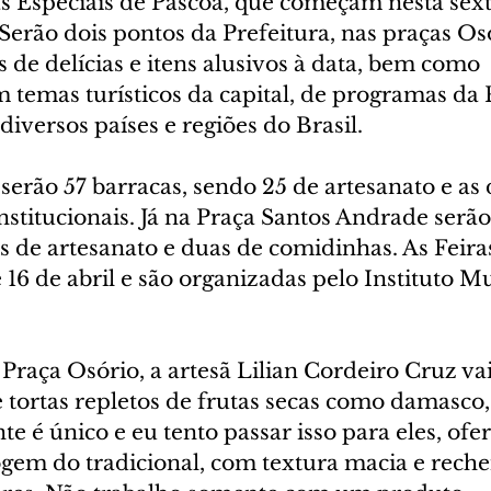
as Especiais de Páscoa, que começam nesta sext
. Serão dois pontos da Prefeitura, nas praças Os
 de delícias e itens alusivos à data, bem como 
temas turísticos da capital, de programas da P
diversos países e regiões do Brasil.
serão 57 barracas, sendo 25 de artesanato e as
stitucionais. Já na Praça Santos Andrade serão
s de artesanato e duas de comidinhas. As Feiras
 16 de abril e são organizadas pelo Instituto M
raça Osório, a artesã Lilian Cordeiro Cruz va
e tortas repletos de frutas secas como damasco,
nte é único e eu tento passar isso para eles, of
ogem do tradicional, com textura macia e reche