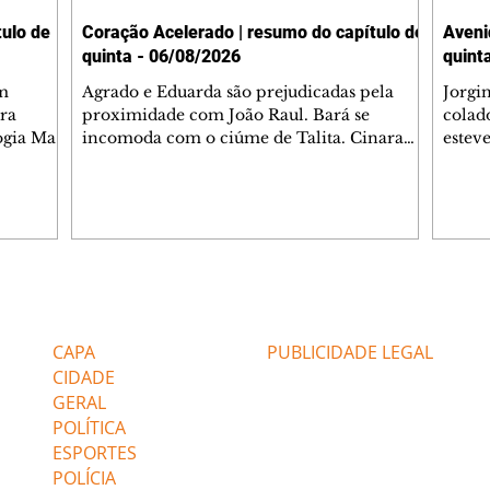
ulo de
Coração Acelerado | resumo do capítulo de
Aveni
quinta - 06/08/2026
quint
m
Agrado e Eduarda são prejudicadas pela
Jorgi
ra
proximidade com João Raul. Bará se
colad
ogia Mau
incomoda com o ciúme de Talita. Cinara
estev
e Rafael
desabafa com Ronei e decide passar uns
infor
dias na casa de Palhares. Agrado pede para
e pro
 casal.
ter uma conversa com Eduarda. Janete
Iran 
 de
confronta Zilá, que garante à irmã que não
Monal
o marido
conhece Verônica. Ronei reconhece uma
Dióge
 seu
possível bolsa de Zilá entre os pertences de
olhei
l
Verônica, e liga para Cinara. Agrado pensa
Verôn
Editorias
Editais Certificados
ntar no
em desfazer sua dupla com Eduarda para
praia
 o
ajudar João Raul sem prejudicar a amiga.
Suele
CAPA
PUBLICIDADE LEGAL
fugir 
CIDADE
GERAL
POLÍTICA
ESPORTES
POLÍCIA