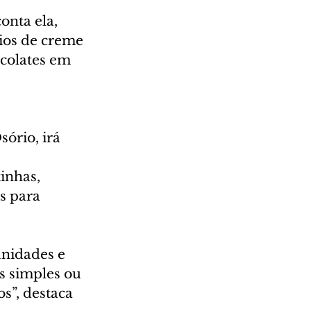
nta ela, 
eios de creme 
ocolates em 
ório, irá 
inhas, 
s para 
unidades e 
s simples ou 
s”, destaca 