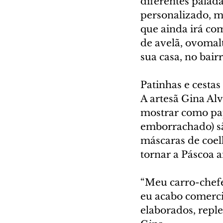
diferentes palad
personalizado, m
que ainda irá com
de avelã, ovomalt
sua casa, no bair
Patinhas e cestas 
A artesã Gina Al
mostrar como pap
emborrachado) sã
máscaras de coelh
tornar a Páscoa a
“Meu carro-chefe 
eu acabo comerci
elaborados, reple