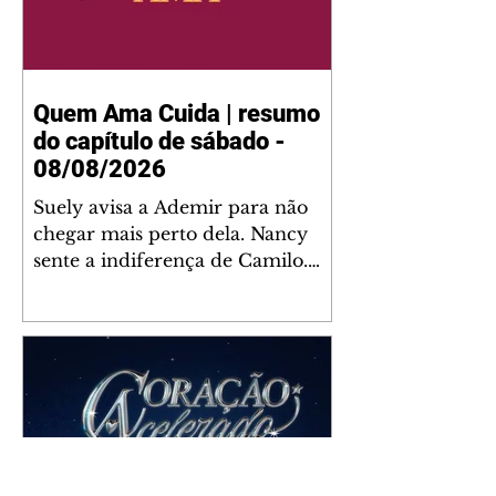
Quem Ama Cuida | resumo
do capítulo de sábado -
08/08/2026
Suely avisa a Ademir para não
chegar mais perto dela. Nancy
sente a indiferença de Camilo.
Tiago diz a Ingrid que ela não
tem competência para presidir a
joalheria. André conta a Pedro
que a associação de advogados
expulsou Ademir. Laurentino
contrata Adriana para servir no
restaurante. Adriana vê Pedro e
Bruna no restaurante. Bruna