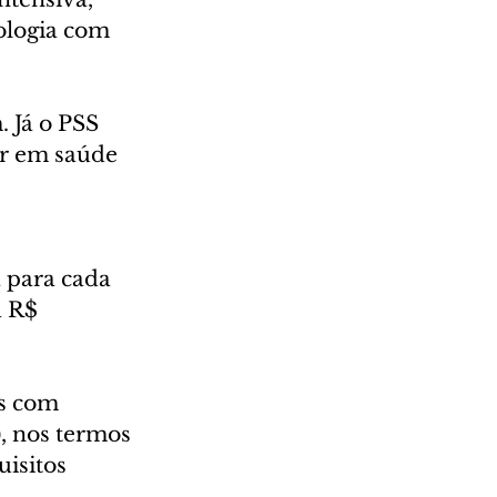
ologia com 
 Já o PSS 
ar em saúde 
 para cada 
 R$ 
s com 
), nos termos 
isitos 