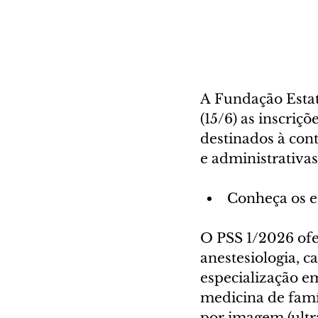
A Fundação Estat
(15/6) as inscriçõ
destinados à cont
e administrativas
Conheça os ed
O PSS 1/2026 ofe
anestesiologia, ca
especialização em
medicina de famí
por imagem (ultra