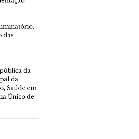
mentação 
iminatório, 
o das 
pública da 
pal da 
so, Saúde em 
ma Único de 