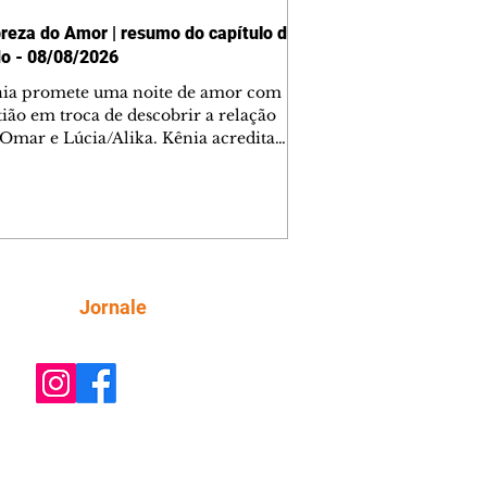
reza do Amor | resumo do capítulo de
o - 08/08/2026
nia promete uma noite de amor com
tião em troca de descobrir a relação
 Omar e Lúcia/Alika. Kênia acredita
inta esteja mesmo ao lado de Jendal, e
o convite para jantar com os dois.
 desabafa com Casemiro e conta que
ília de Lúcia/Alika tem uma dívida
mar. Ana Maria vai à casa de Manoel
estratada por Fortunato. José e Omar
tam sobre a possível jazida de
Siga
Jornale
tênio na região. Virgínia provoca
nes na frente de Marta. Binta s