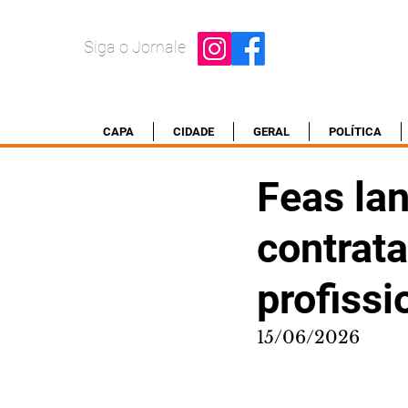
Siga o Jornale
CAPA
CIDADE
GERAL
POLÍTICA
Feas lan
contrat
profissi
15/06/2026