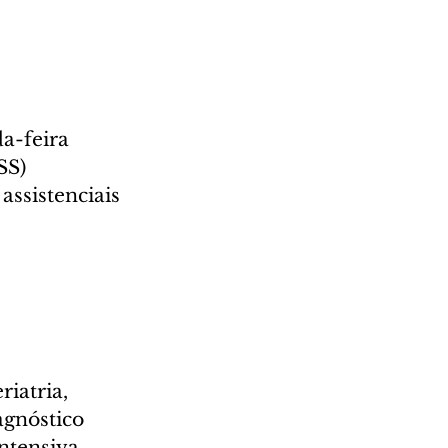
a-feira 
SS) 
assistenciais 
 
iatria, 
gnóstico 
ntensiva, 