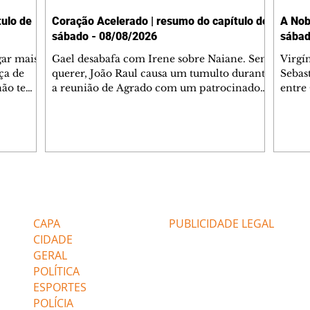
ulo de
Coração Acelerado | resumo do capítulo de
A Nob
sábado - 08/08/2026
sábad
gar mais
Gael desabafa com Irene sobre Naiane. Sem
Virgí
ça de
querer, João Raul causa um tumulto durante
Sebas
 não tem
a reunião de Agrado com um patrocinador.
entre
ia.
Zilá orienta Osmar a seguir Cinara, que
que B
ão de
percebe a movimentação e alerta Ronei.
nega 
ntino
Palhares confronta Cinara sobre a
Tonho
aproximação com Ronei. Eduarda pensa
a fam
una no
em pedir a Valéria para ficar com Sol. Gael
com O
a. Dora
decide terminar com Naiane. João Raul
e é d
m
inventa para Agrado que não está
comen
Editorias
Editais Certificados
Lyris
conseguindo conviver com seu sucesso, e
tungs
urante de
termina o relacionamento dos dois.
Dióge
CAPA
PUBLICIDADE LEGAL
CIDADE
GERAL
POLÍTICA
ESPORTES
POLÍCIA