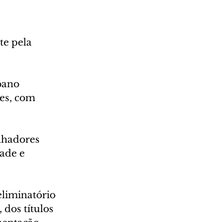
te pela 
bano 
es, com 
lhadores 
ade e 
eliminatório 
 dos títulos 