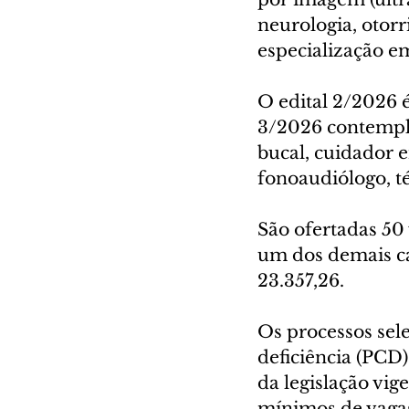
neurologia, otorr
especialização em
O edital 2/2026 
3/2026 contempla
bucal, cuidador e
fonoaudiólogo, té
São ofertadas 50
um dos demais ca
23.357,26.
Os processos sel
deficiência (PCD)
da legislação vig
mínimos de vagas