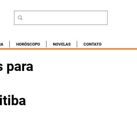
RA
HORÓSCOPO
NOVELAS
CONTATO
s para
itiba