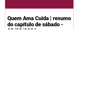
Quem Ama Cuida | resumo
do capítulo de sábado -
08/08/2026
Suely avisa a Ademir para não
chegar mais perto dela. Nancy
sente a indiferença de Camilo.
Tiago diz a Ingrid que ela não
tem competência para presidir a
joalheria. André conta a Pedro
que a associação de advogados
expulsou Ademir. Laurentino
contrata Adriana para servir no
restaurante. Adriana vê Pedro e
Bruna no restaurante. Bruna
provoca Adriana. Dora pede
ajuda a André para marcar um