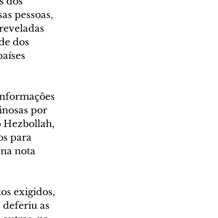
s dos 
as pessoas, 
 reveladas 
de dos 
países 
 informações 
inosas por 
o Hezbollah, 
os para 
 na nota 
os exigidos, 
 deferiu as 