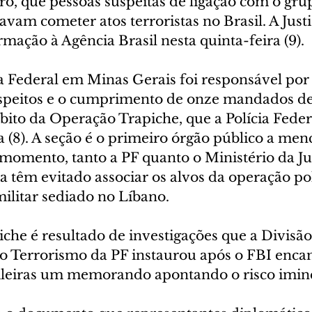
o, que pessoas suspeitas de ligação com o grup
vam cometer atos terroristas no Brasil. A Justi
mação à Agência Brasil nesta quinta-feira (9).
a Federal em Minas Gerais foi responsável por 
uspeitos e o cumprimento de onze mandados de
ito da Operação Trapiche, que a Polícia Feder
a (8). A seção é o primeiro órgão público a men
momento, tanto a PF quanto o Ministério da Jus
 têm evitado associar os alvos da operação pol
militar sediado no Líbano.
che é resultado de investigações que a Divisão
 Terrorismo da PF instaurou após o FBI enca
ileiras um memorando apontando o risco imin