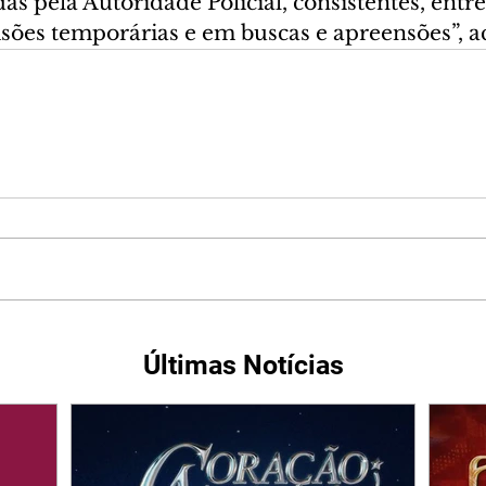
s pela Autoridade Policial, consistentes, entre
isões temporárias e em buscas e apreensões”, a
Últimas Notícias