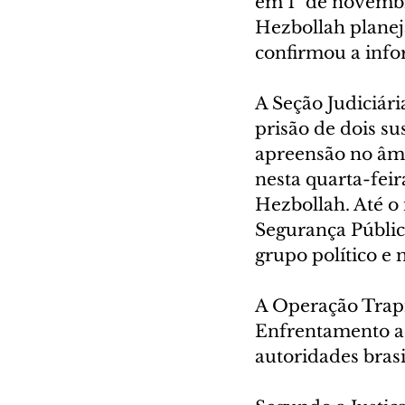
em 1º de novembr
Hezbollah planeja
confirmou a infor
A Seção Judiciári
prisão de dois s
apreensão no âmb
nesta quarta-feir
Hezbollah. Até o 
Segurança Pública
grupo político e 
A Operação Trapi
Enfrentamento ao
autoridades bras