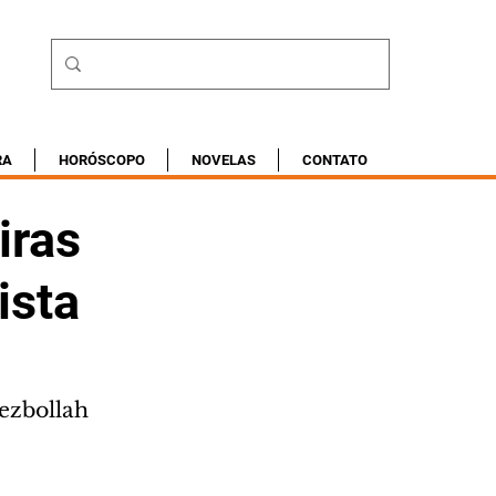
RA
HORÓSCOPO
NOVELAS
CONTATO
iras
ista
Hezbollah