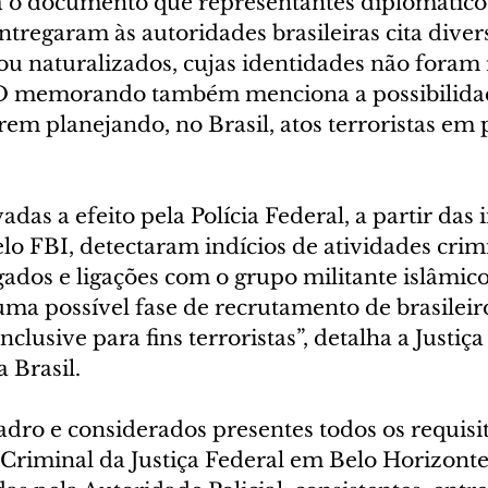
a o documento que representantes diplomático
tregaram às autoridades brasileiras cita divers
 ou naturalizados, cujas identidades não foram
O memorando também menciona a possibilida
rem planejando, no Brasil, atos terroristas em 
adas a efeito pela Polícia Federal, a partir das
o FBI, detectaram indícios de atividades crim
gados e ligações com o grupo militante islâmic
uma possível fase de recrutamento de brasileir
 inclusive para fins terroristas”, detalha a Justiça
 Brasil.
adro e considerados presentes todos os requisit
 Criminal da Justiça Federal em Belo Horizonte