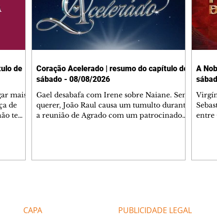
ulo de
Coração Acelerado | resumo do capítulo de
A Nob
sábado - 08/08/2026
sábad
gar mais
Gael desabafa com Irene sobre Naiane. Sem
Virgí
ça de
querer, João Raul causa um tumulto durante
Sebas
 não tem
a reunião de Agrado com um patrocinador.
entre
ia.
Zilá orienta Osmar a seguir Cinara, que
que B
ão de
percebe a movimentação e alerta Ronei.
nega 
ntino
Palhares confronta Cinara sobre a
Tonho
aproximação com Ronei. Eduarda pensa
a fam
una no
em pedir a Valéria para ficar com Sol. Gael
com O
a. Dora
decide terminar com Naiane. João Raul
e é d
m
inventa para Agrado que não está
comen
Editorias
Editais Certificados
Lyris
conseguindo conviver com seu sucesso, e
tungs
urante de
termina o relacionamento dos dois.
Dióge
CAPA
PUBLICIDADE LEGAL