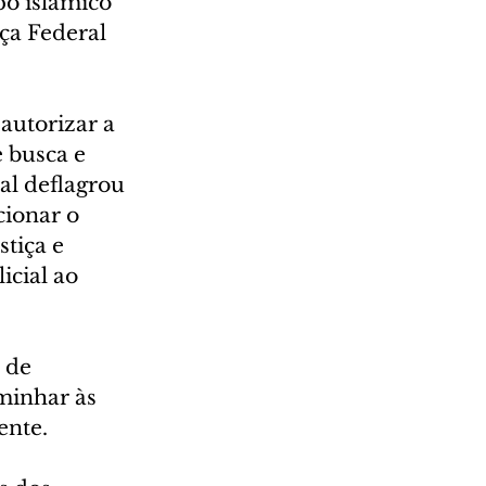
o islâmico 
ça Federal 
autorizar a 
 busca e 
al deflagrou 
cionar o 
tiça e 
icial ao 
 de 
minhar às 
ente.