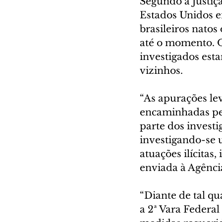
Segundo a Justiç
Estados Unidos en
brasileiros natos
até o momento. 
investigados esta
vizinhos.
“As apurações lev
encaminhadas pel
parte dos investi
investigando-se 
atuações ilícitas,
enviada à Agência
“Diante de tal qu
a 2ª Vara Federal