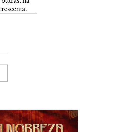
 outras, na 
crescenta.