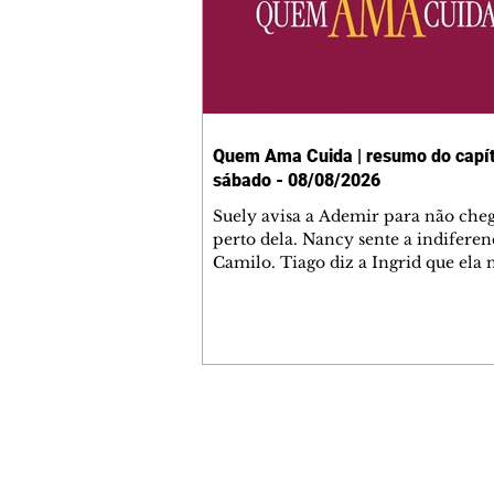
Quem Ama Cuida | resumo do capít
sábado - 08/08/2026
Suely avisa a Ademir para não che
perto dela. Nancy sente a indiferen
Camilo. Tiago diz a Ingrid que ela
competência para presidir a joalher
André conta a Pedro que a associaç
advogados expulsou Ademir. Laure
contrata Adriana para servir no
restaurante. Adriana vê Pedro e Br
restaurante. Bruna provoca Adrian
pede ajuda a André para marcar u
Contato comercial
encontro com Suely. Adriana diz a 
mmjornale@gmail.com
que está feliz trabalhando no resta
Telefone: (41) 99978-9956