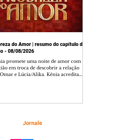
reza do Amor | resumo do capítulo de
o - 08/08/2026
nia promete uma noite de amor com
tião em troca de descobrir a relação
 Omar e Lúcia/Alika. Kênia acredita
inta esteja mesmo ao lado de Jendal, e
o convite para jantar com os dois.
 desabafa com Casemiro e conta que
ília de Lúcia/Alika tem uma dívida
mar. Ana Maria vai à casa de Manoel
estratada por Fortunato. José e Omar
tam sobre a possível jazida de
Siga
Jornale
tênio na região. Virgínia provoca
nes na frente de Marta. Binta s