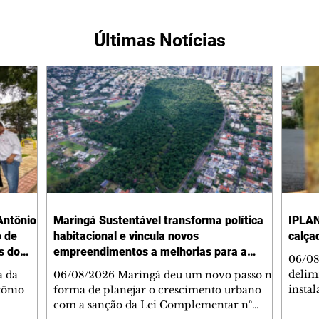
Últimas Notícias
Antônio
Maringá Sustentável transforma política
IPLAN
o de
habitacional e vincula novos
calça
s do
empreendimentos a melhorias para a
06/08
cidade
delimi
a da
06/08/2026 Maringá deu um novo passo na
insta
tônio
forma de planejar o crescimento urbano
de se
com a sanção da Lei Complementar nº