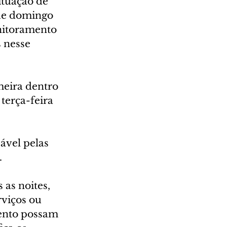
ituação de 
 de domingo 
nitoramento 
 nesse 
meira dentro 
terça-feira 
ável pelas 
.
as noites, 
rviços ou 
ento possam 