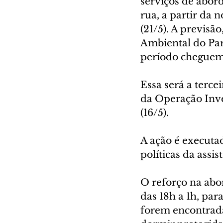
serviços de abor
rua, a partir da 
(21/5). A previs
Ambiental do Par
período cheguem 
Essa será a terce
da Operação Inver
(16/5).
A ação é executa
políticas da assi
O reforço na abor
das 18h a 1h, par
forem encontrada