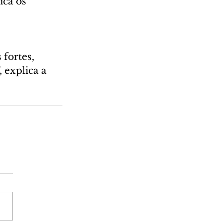
ica os 
fortes, 
 explica a 