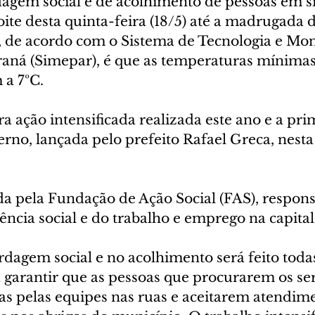
dagem social e de acolhimento de pessoas em s
noite desta quinta-feira (18/5) até a madrugada
ão, de acordo com o Sistema de Tecnologia e Mo
aná (Simepar), é que as temperaturas mínimas
a 7ºC.
ira ação intensificada realizada este ano e a pri
no, lançada pelo prefeito Rafael Greca, nesta 
da pela Fundação de Ação Social (FAS), respons
stência social e do trabalho e emprego na capital
dagem social e no acolhimento será feito todas 
a garantir que as pessoas que procurarem os se
s pelas equipes nas ruas e aceitarem atendim