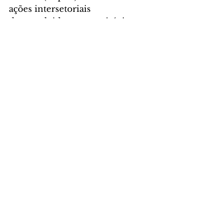
ações intersetoriais 
desenvolvidas no município.
Foto: Arquivo/FAS
CIDADE
Comentários
Escreva um comentário