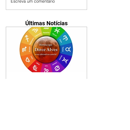
Escreva um comentário
Últimas Notícias
Horóscopo - 09/08/2026
Tenha seu Mapa Astral de
nascimento, o Mapa astral do Ano
de 2026 e 2027, o que os planetas
indicam para o seu: Trabalho,
Amor, Dinheiro, Saúde e Família.
Estudo com 35 páginas. Adquira