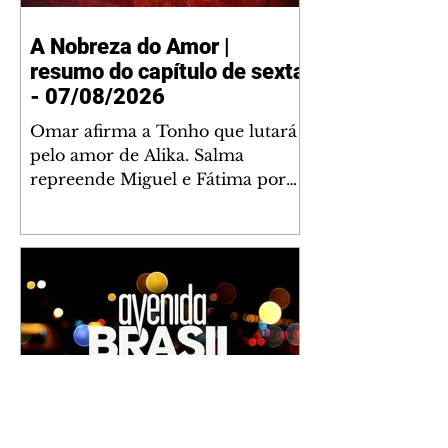
A Nobreza do Amor |
resumo do capítulo de sexta
- 07/08/2026
Omar afirma a Tonho que lutará
pelo amor de Alika. Salma
repreende Miguel e Fátima por
terem sido rudes com Omar.
Maria Helena aconselha Manoel
sobre seu namoro com Ana
Maria. Pressionado, Bakari revela
a Jendal que Chinua esteve em
terras inimigas. Omar pede que
Alika o acompanhe até a agência
bancária. Chinua alerta Dumi,
Akin e Ladisa sobre as
desconfianças de Jendal, que
Avenida Brasil | resumo do
sonda Pascoal sobre seu