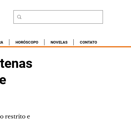
RA
HORÓSCOPO
NOVELAS
CONTATO
ntenas
e
restrito e 