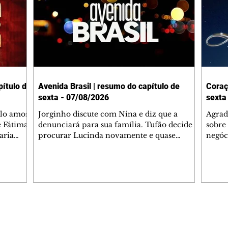
ítulo de
Avenida Brasil | resumo do capítulo de
Coraç
sexta - 07/08/2026
sexta
elo amor
Jorginho discute com Nina e diz que a
Agrad
e Fátima
denunciará para sua família. Tufão decide
sobre 
aria
procurar Lucinda novamente e quase
negóc
u
encontra Nina no lixão. Débora se
Janet
do,
preocupa com Jorginho. Monalisa pede que
Verôn
esteve
Olenka não a deixe sozinha. Tufão
inform
 Alika o
encontra Jorginho e o leva para casa. Max é
procu
. Chinua
hostil com Carminha. Diógenes se irrita
que e
quando Tavinho diz que não negociará o
decep
 Pascoal
passe de Roni por causa de sua sexualidade.
que s
Editorias
Editais Certificados
re que
Janaína admite para Jorginho que Lúcio e
preoc