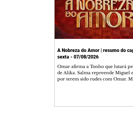
A Nobreza do Amor | resumo do cap
sexta - 07/08/2026
Omar afirma a Tonho que lutará p
de Alika. Salma repreende Miguel 
por terem sido rudes com Omar. M
Helena aconselha Manoel sobre se
namoro com Ana Maria. Pressiona
Bakari revela a Jendal que Chinua 
em terras inimigas. Omar pede que
acompanhe até a agência bancária
alerta Dumi, Akin e Ladisa sobre as
desconfianças de Jendal, que sonda
Contato comercial
sobre seu conselheiro. Chinua suge
mmjornale@gmail.com