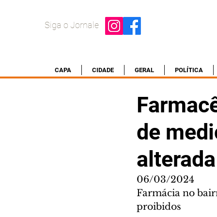
Siga o Jornale
CAPA
CIDADE
GERAL
POLÍTICA
Farmacê
de medi
alterada
06/03/2024
Farmácia no bair
proibidos