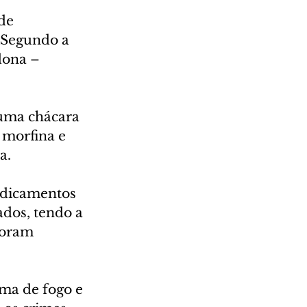
de 
 Segundo a 
dona – 
uma chácara 
 morfina e 
a.
edicamentos 
ados, tendo a 
foram 
ma de fogo e 