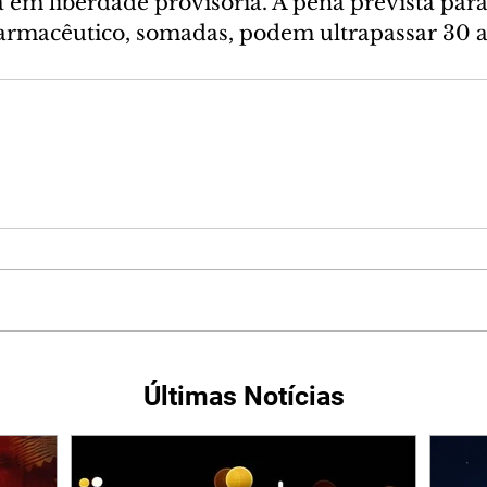
a em liberdade provisória. A pena prevista para
farmacêutico, somadas, podem ultrapassar 30 a
Últimas Notícias