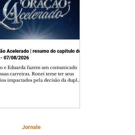
ão Acelerado | resumo do capítulo de
 - 07/08/2026
o e Eduarda fazem um comunicado
suas carreiras. Ronei teme ter seus
ios impactados pela decisão da dupla.
e decide prestar queixa contra
ica. Gael descobre que Naiane passou
ações sigilosas para Talita. Ronei
ra Verônica novamente e descobre
la deixou Bom Retorno. Gael se
ciona com Naiane. Valéria anuncia
e mudará de país, e Eduarda se
Siga
Jornale
upa com Sol. Palhares desconfia de