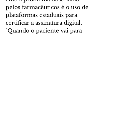
pelos farmacêuticos é o uso de 
plataformas estaduais para 
certificar a assinatura digital. 
"Quando o paciente vai para 
outro estado, não consegue 
validação", lamentou. "A receita 
é um documento que pertence 
ao paciente. Nenhum ambiente 
virtual pode induzir a aquisição 
de produtos em determinados 
estabelecimentos."
A diretora da Saúde Digital 
Brasil, Renata Zobaran, que 
representa empresas de 
telemedicina ou atividades 
relacionada à saúde digital, 