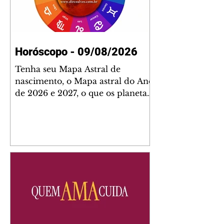
Horóscopo - 09/08/2026
Tenha seu Mapa Astral de
nascimento, o Mapa astral do Ano
de 2026 e 2027, o que os planetas
indicam para o seu: Trabalho,
Amor, Dinheiro, Saúde e Família.
Estudo com 35 páginas. Adquira
já através da nossa loja virtual ou
na loja física: rua Emiliano
Perneta 30 – loja 21 – galeria
Cezar Franco – centro –
Curitiba. Você pode pedir
também através do nosso
Whatsapp e receber seu livro