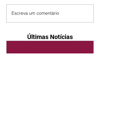
Escreva um comentário
Últimas Notícias
Quem Ama Cuida | resumo
do capítulo de sábado -
08/08/2026
Suely avisa a Ademir para não
chegar mais perto dela. Nancy