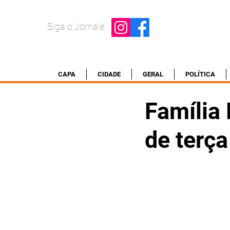
Siga o Jornale
CAPA
CIDADE
GERAL
POLÍTICA
Família 
de terç