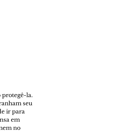
protegê-la. 
tranham seu 
 ir para 
ensa em 
rmem no 