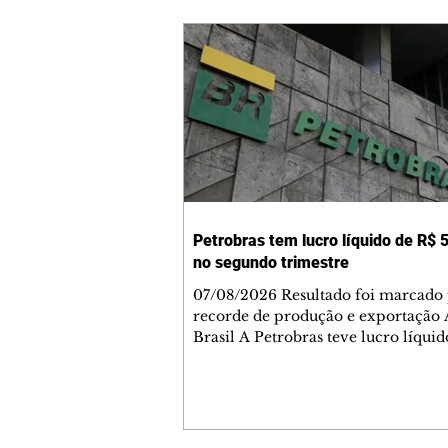
Petrobras tem lucro líquido de R$ 5
no segundo trimestre
07/08/2026 Resultado foi marcado
recorde de produção e exportação 
Brasil A Petrobras teve lucro líqui
52,4 bilhões (US$ 10,4 bilhões) no 
trimestre de 2026, 97% a mais em
comparação ao mesmo período de 
Esse é um dos maiores resultados
trimestrais da série histórica. Segundo a