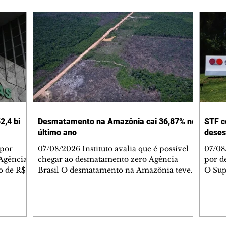
2,4 bi
Desmatamento na Amazônia cai 36,87% no
STF c
último ano
deses
 por
07/08/2026 Instituto avalia que é possível
07/08
Agência
chegar ao desmatamento zero Agência
por d
do de R$
Brasil O desmatamento na Amazônia teve
O Sup
segundo
queda de 36,87% entre agosto de 2025 e
começ
julho de 2026. Foram 2.874,38 km² de área
que va
2025.
sob alerta. É o menor valor desde 2016,
suspe
quando iniciou a série histórica. Na
Compa
medição do período anterior, a área sob
Comun