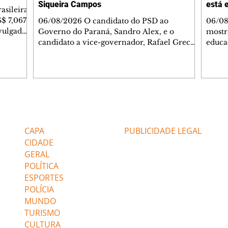
Siqueira Campos
está 
asileira
S$ 7,067
06/08/2026 O candidato do PSD ao
06/08
vulgados
Governo do Paraná, Sandro Alex, e o
mostr
a de
candidato a vice-governador, Rafael Greca
educa
tério do
(MDB) participaram de duas grandes festas
apres
cio e
do Interior nesta quinta-feira (6) ao lado do
brasil
çado
presidente da Assembleia Legislativa,
cidad
ões e
Alexandre Curi, candidato ao Senado, e do
consis
. O
governador Ratinho Junior. Em
Levan
 mediana
Jaguariaíva, eles participaram da 110ª Festa
Minis
Editorias
Editais Certificados
iro
do Bom Jesus da Pedra Fria e de uma missa.
Curit
A data de 6 de agosto é dedicada ao Senhor
100 m
CAPA
PUBLICIDADE LEGAL
Bom Jesus da Pedra Fria, que representa
nenhu
CIDADE
GERAL
POLÍTICA
ESPORTES
POLÍCIA
MUNDO
TURISMO
CULTURA