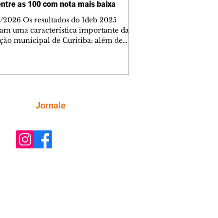
entre as 100 com nota mais baixa
/2026 Os resultados do Ideb 2025
am uma característica importante da
ção municipal de Curitiba: além de
entar a melhor nota entre as capitais
eiras (6,9) nos anos iniciais (1º ao 5º), a
e tem uma rede com desempenho
tente em todas as suas escolas.
tamento feito a partir dos dados do
tério da Educação (MEC) mostra que
Siga
Jornale
iba tem 22 escolas municipais entre as
aiores notas do Ideb do país e
ma entre as 100 menores. Curi