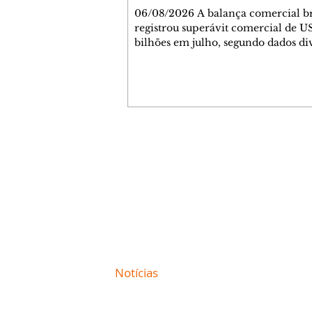
06/08/2026 A balança comercial br
registrou superávit comercial de U
bilhões em julho, segundo dados di
nesta quinta-feira, 6, pela Secretari
Comércio Exterior (Secex) do Minis
Desenvolvimento, Indústria, Comér
Serviços (MDIC). O valor foi alcan
com exportações de US$ 34,119 bilh
importações de US$ 27,052 bilhões
resultado de julho ficou abaixo da
Contato comercial
das estimativas do mercado finance
mmjornale@gmail.com
apontada na pesquisa Projeções
Telefone: (41) 99978-9956
Redação
E-mail:
redacaojornale@gmail.com
Site de
Notícias
de Curitiba / Paraná