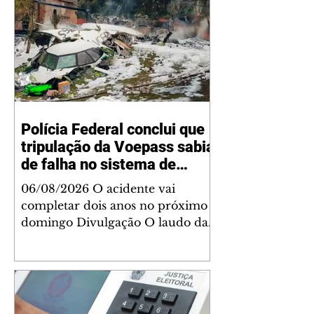
Polícia Federal conclui que
tripulação da Voepass sabia
de falha no sistema de
degelo
06/08/2026 O acidente vai
completar dois anos no próximo
domingo Divulgação O laudo da
Polícia Federal sobre a queda do
avião da Voepass concluiu que a
tripulação sabia dos problemas do
sistema de degelo da aeronave e
ainda assim decolou para fazer