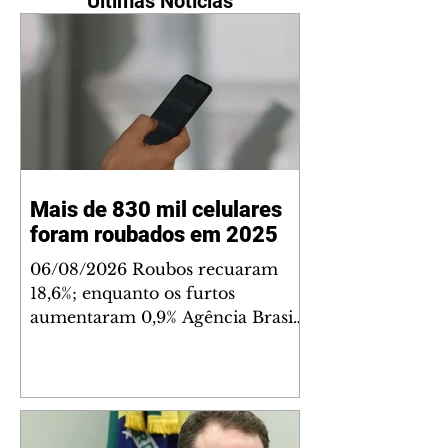
Últimas Notícias
Mais de 830 mil celulares
foram roubados em 2025
06/08/2026 Roubos recuaram
18,6%; enquanto os furtos
aumentaram 0,9% Agência Brasil
O Brasil registrou 830.890 roubos
ou furtos de celulares em 2025 –
9% menos que as 909.753
subtrações de aparelhos
registradas em 2024. De acordo