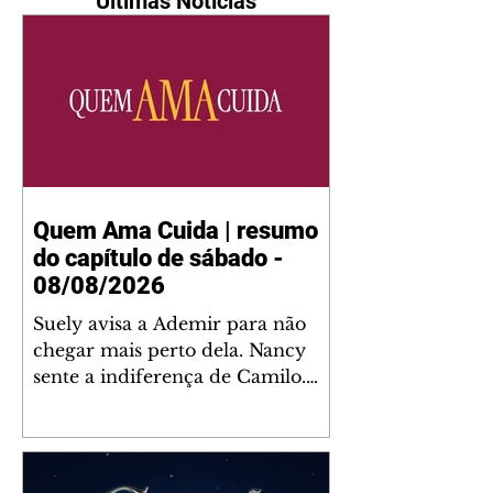
Últimas Notícias
Quem Ama Cuida | resumo
do capítulo de sábado -
08/08/2026
Suely avisa a Ademir para não
chegar mais perto dela. Nancy
sente a indiferença de Camilo.
Tiago diz a Ingrid que ela não
tem competência para presidir a
joalheria. André conta a Pedro
que a associação de advogados