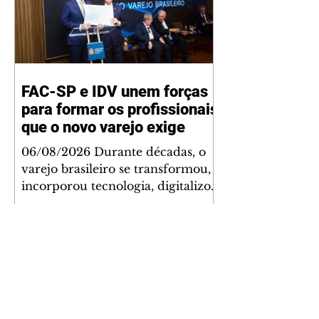
FAC-SP e IDV unem forças
para formar os profissionais
que o novo varejo exige
06/08/2026 Durante décadas, o
varejo brasileiro se transformou,
incorporou tecnologia, digitalizou
operações e reinventou a
experiência de compra. Mas uma
lacuna permaneceu praticamente
inalterada: a formação de
profissionais preparada para
acompanhar essa evolução. Foi
para enfrentar esse desafio que a