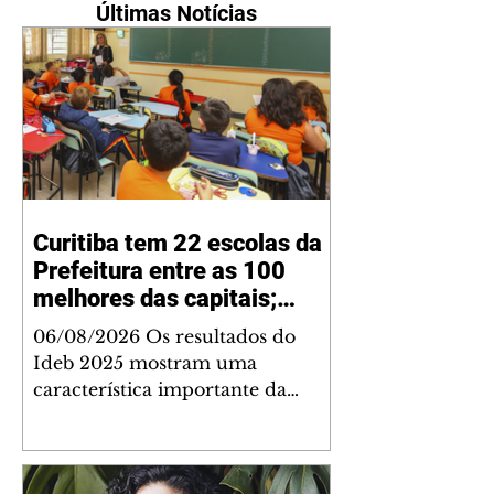
Últimas Notícias
Curitiba tem 22 escolas da
Prefeitura entre as 100
melhores das capitais;
nenhuma está entre as 100
06/08/2026 Os resultados do
com nota mais baixa
Ideb 2025 mostram uma
característica importante da
educação municipal de Curitiba:
além de apresentar a melhor nota
entre as capitais brasileiras (6,9)