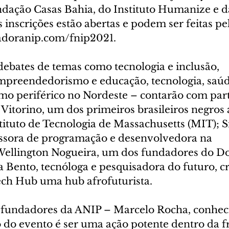
ndação Casas Bahia, do Instituto Humanize e d
 inscrições estão abertas e podem ser feitas pel
adoranip.com/fnip2021.
ebates de temas como tecnologia e inclusão, 
mpreendedorismo e educação, tecnologia, saúd
 periférico no Nordeste – contarão com part
Vitorino, um dos primeiros brasileiros negros
ituto de Tecnologia de Massachusetts (MIT); S
ssora de programação e desenvolvedora na 
ellington Nogueira, um dos fundadores do Do
a Bento, tecnóloga e pesquisadora do futuro, c
ech Hub uma hub afrofuturista.
fundadores da ANIP – Marcelo Rocha, conhec
o do evento é ser uma ação potente dentro da f