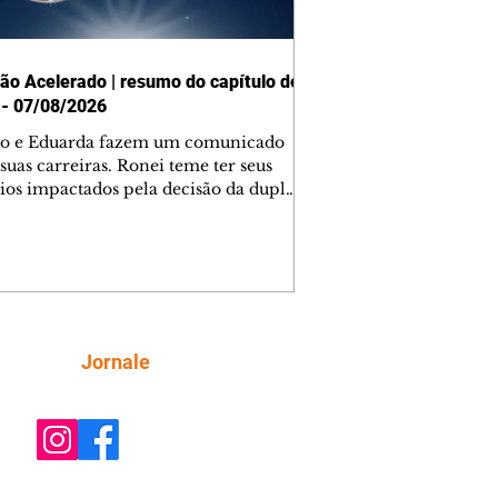
ão Acelerado | resumo do capítulo de
 - 07/08/2026
o e Eduarda fazem um comunicado
suas carreiras. Ronei teme ter seus
ios impactados pela decisão da dupla.
e decide prestar queixa contra
ica. Gael descobre que Naiane passou
ações sigilosas para Talita. Ronei
ra Verônica novamente e descobre
la deixou Bom Retorno. Gael se
ciona com Naiane. Valéria anuncia
e mudará de país, e Eduarda se
Siga
Jornale
upa com Sol. Palhares desconfia de
a em relação a Zilá. Ronei e Cinara
nfia