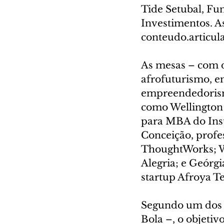
Tide Setubal, Fu
Investimentos. As
conteudo.articul
As mesas – com d
afrofuturismo, e
empreendedorismo
como Wellington 
para MBA do Inst
Conceição, profe
ThoughtWorks; W
Alegria; e Geórgi
startup Afroya T
Segundo um dos 
Bola –, o objetiv