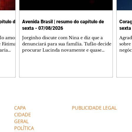
ítulo de
Avenida Brasil | resumo do capítulo de
Coraç
sexta - 07/08/2026
sexta
elo amor
Jorginho discute com Nina e diz que a
Agrad
e Fátima
denunciará para sua família. Tufão decide
sobre 
aria
procurar Lucinda novamente e quase
negóc
u
encontra Nina no lixão. Débora se
Janet
do,
preocupa com Jorginho. Monalisa pede que
Verôn
esteve
Olenka não a deixe sozinha. Tufão
inform
 Alika o
encontra Jorginho e o leva para casa. Max é
procu
. Chinua
hostil com Carminha. Diógenes se irrita
que e
quando Tavinho diz que não negociará o
decep
 Pascoal
passe de Roni por causa de sua sexualidade.
que s
Editorias
Editais Certificados
re que
Janaína admite para Jorginho que Lúcio e
preoc
r aos
Max estavam envolvidos na tentativa de
Cinar
CAPA
PUBLICIDADE LEGAL
assalto à
desco
CIDADE
GERAL
POLÍTICA