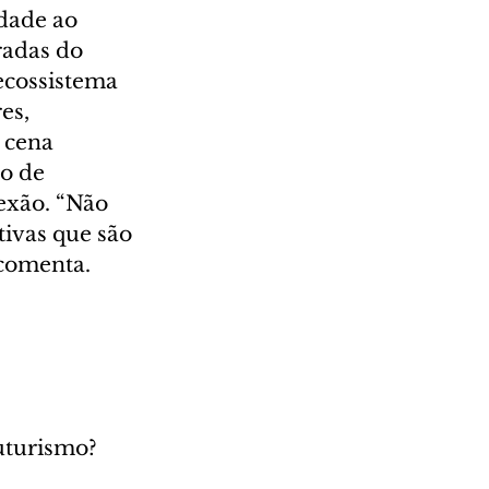
dade ao 
adas do 
ecossistema 
es, 
 cena 
o de 
nexão. “Não 
tivas que são 
 comenta.
uturismo? 