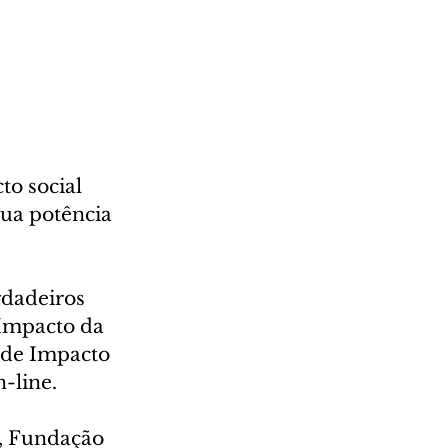
o social 
sua potência 
rdadeiros 
Impacto da 
 de Impacto 
-line. 
, Fundação 