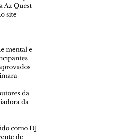
a Az Quest 
o site 
e mental e 
icipantes 
 aprovados 
imara 
utores da 
riadora da 
ido como DJ 
rente de 