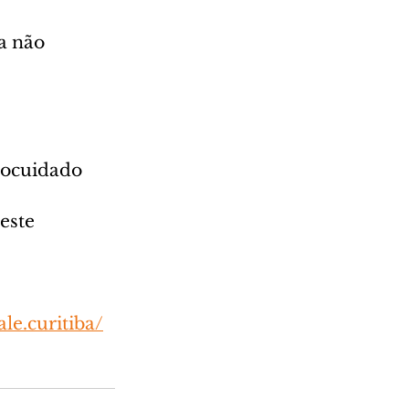
a não 
tocuidado
este
le.curitiba/