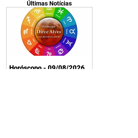
Últimas Notícias
Horóscopo - 09/08/2026
Tenha seu Mapa Astral de
nascimento, o Mapa astral do Ano
de 2026 e 2027, o que os planetas
indicam para o seu: Trabalho,
Amor, Dinheiro, Saúde e Família.
Estudo com 35 páginas. Adquira
já através da nossa loja virtual ou
na loja física: rua Emiliano
Perneta 30 – loja 21 – galeria