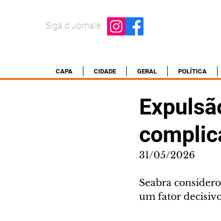
Siga o Jornale
CAPA
CIDADE
GERAL
POLÍTICA
Expulsão
complic
31/05/2026
Seabra considero
um fator decisivo