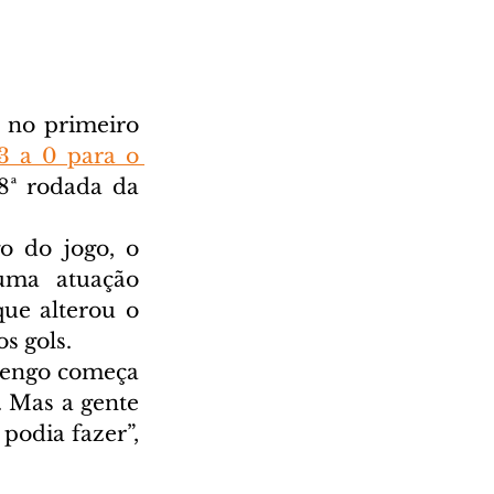
 no primeiro 
3 a 0 para o 
8ª rodada da 
 do jogo, o 
ma atuação 
e alterou o 
s gols.
mengo começa 
 Mas a gente 
odia fazer”, 