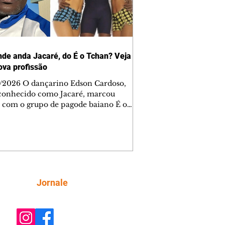
nde anda Jacaré, do É o Tchan? Veja
ova profissão
/2026 O dançarino Edson Cardoso,
conhecido como Jacaré, marcou
 com o grupo de pagode baiano É o
, que dominou as paradas de sucesso
asil durante os anos 90. Mais de 20
depois, ele vive uma nova fase após
 de país e de carreira. Morando no
á desde 2016 com a esposa, Gabriela
ta, e os dois filhos, o artista agora
o setor de restauração de imóveis. "O
Siga
Jornale
contece é que aqui tem muito
ento nas casas ou incêndios. E aí, q