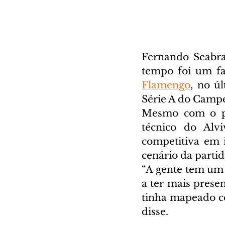
Fernando Seabra
tempo foi um fa
Flamengo
, no ú
Série A do Campe
Mesmo com o pla
técnico do Alv
competitiva em 
cenário da partid
“A gente tem um 
a ter mais prese
tinha mapeado co
disse.