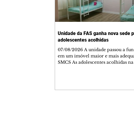
Unidade da FAS ganha nova sede 
adolescentes acolhidas
07/08/2026 A unidade passou a fun
em um imóvel maior e mais adequ
SMCS As adolescentes acolhidas na
unidade própria da Fundação de A
Social (FAS) e que passa a se chama
Aurora, começaram nesta sexta-feir
uma nova etapa da vida em um es
mais amplo, confortável e adequad
necessidades do serviço. A unidade,
atende meninas de 12 a 18 anos inc
Contato comercial
afastadas do convívio familiar por
mmjornale@gmail.com
de proteção determinada pela Justi
Telefone: (41) 99978-9956
passou