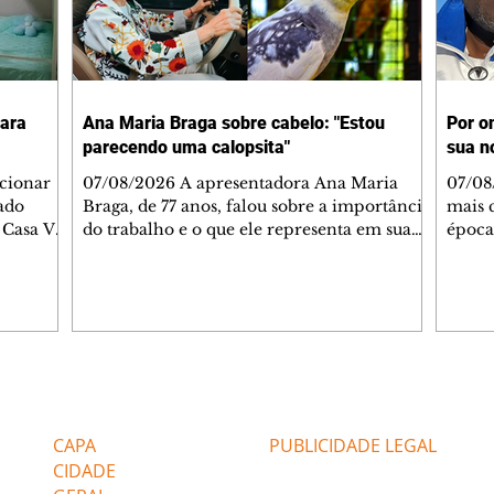
para
Ana Maria Braga sobre cabelo: "Estou
Por o
parecendo uma calopsita"
sua n
cionar
07/08/2026 A apresentadora Ana Maria
07/08
ado
Braga, de 77 anos, falou sobre a importância
mais 
 Casa V,
do trabalho e o que ele representa em sua
época
ção
vida. A veterana chegou à TV Globo em
Tchan
r Casa
1999 e continua fazendo sucesso no período
do Br
a (7/8)
matinal. A comunicadora global começou o
anos 
paço
papo descontraído, gravado por seu esposo,
mudar
o às
o jornalista Fábio Arruda, e comentou sobre
Canad
 que
a importância de se estabelecer um plano
Mesqui
ompletos
para o fim de semana, a fim de tornar a
atua n
Editorias
Editais Certificados
 medida
semana leve. "Digo que quinta-feira é o
que a
ça,
melhor dia da semana por
alagam
CAPA
PUBLICIDADE LEGAL
CIDADE