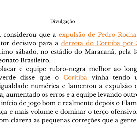
Divulgação
 considerou que a 
expulsão de Pedro Rocha
tor decisivo para a 
derrota do Coritiba por 
ltimo sábado, no estádio do Maracanã, pela 1
onato Brasileiro.
car e equipe rubro-negra melhor ao longo
iverde disse que o 
Coritiba
 vinha tendo u
igualdade numérica e lamentou a expulsão qu
a, aumentado os erros e a equipe levando outro
início de jogo bom e realmente depois o Fla
nça e mais volume e dominar o terço ofensivo.
m clareza as pequenas correções que a gente p