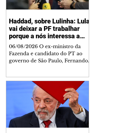
Haddad, sobre Lulinha: Lula
vai deixar a PF trabalhar
porque a nós interessa a
verdade
06/08/2026 O ex-ministro da
Fazenda e candidato do PT ao
governo de São Paulo, Fernando
Haddad, disse nesta quinta-feira,
6, que o presidente Luiz Inácio
Lula da Silva (PT) não vai
interferir nas investigações da
Polícia Federal (PF) que envolvem
seu filho mais velho, o empresário
Fábio Luís Lula da Silva, o
Lulinha. "O Lula vai deixar a
Polícia Federal trabalhar porque a
nós interessa a verdade", disse