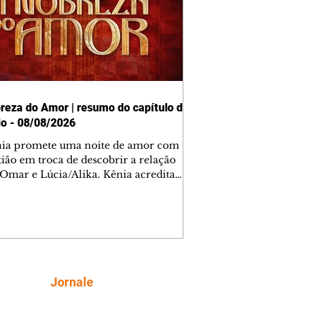
reza do Amor | resumo do capítulo de
o - 08/08/2026
nia promete uma noite de amor com
tião em troca de descobrir a relação
 Omar e Lúcia/Alika. Kênia acredita
inta esteja mesmo ao lado de Jendal, e
o convite para jantar com os dois.
 desabafa com Casemiro e conta que
ília de Lúcia/Alika tem uma dívida
mar. Ana Maria vai à casa de Manoel
estratada por Fortunato. José e Omar
tam sobre a possível jazida de
Siga
Jornale
tênio na região. Virgínia provoca
nes na frente de Marta. Binta s