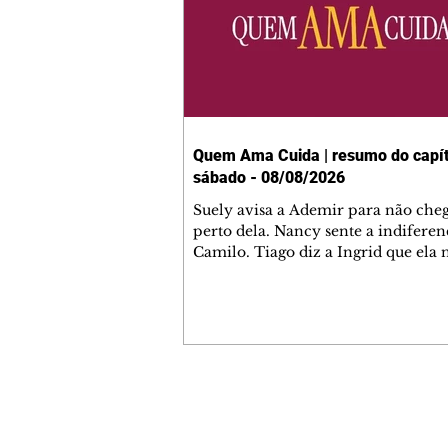
Quem Ama Cuida | resumo do capít
sábado - 08/08/2026
Suely avisa a Ademir para não che
perto dela. Nancy sente a indiferen
Camilo. Tiago diz a Ingrid que ela
competência para presidir a joalher
André conta a Pedro que a associaç
advogados expulsou Ademir. Laure
contrata Adriana para servir no
restaurante. Adriana vê Pedro e Br
restaurante. Bruna provoca Adrian
pede ajuda a André para marcar u
Contato comercial
encontro com Suely. Adriana diz a 
mmjornale@gmail.com
que está feliz trabalhando no resta