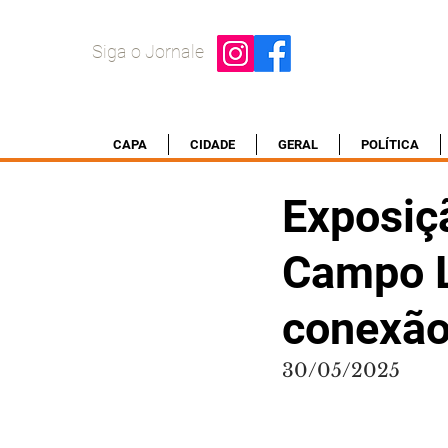
Siga o Jornale
CAPA
CIDADE
GERAL
POLÍTICA
Exposiçã
Campo L
conexão
30/05/2025