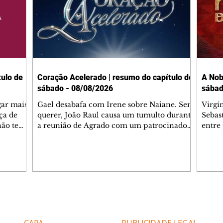
ulo de
Coração Acelerado | resumo do capítulo de
A Nob
sábado - 08/08/2026
sábad
gar mais
Gael desabafa com Irene sobre Naiane. Sem
Virgí
ça de
querer, João Raul causa um tumulto durante
Sebas
 não tem
a reunião de Agrado com um patrocinador.
entre
ia.
Zilá orienta Osmar a seguir Cinara, que
que B
ão de
percebe a movimentação e alerta Ronei.
nega 
ntino
Palhares confronta Cinara sobre a
Tonho
aproximação com Ronei. Eduarda pensa
a fam
una no
em pedir a Valéria para ficar com Sol. Gael
com O
a. Dora
decide terminar com Naiane. João Raul
e é d
m
inventa para Agrado que não está
comen
Editorias
Editais Certificados
Lyris
conseguindo conviver com seu sucesso, e
tungs
urante de
termina o relacionamento dos dois.
Dióge