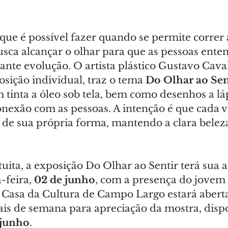
ue é possível fazer quando se permite correr a
usca alcançar o olhar para que as pessoas ent
ante evolução. O artista plástico Gustavo Cava
sição individual, traz o tema 
Do Olhar ao Sen
m tinta a óleo sob tela, bem como desenhos a láp
exão com as pessoas. A intenção é que cada vi
r de sua própria forma, mantendo a clara belez
ita, a exposição Do Olhar ao Sentir terá sua a
feira, 
02 de junho
, com a presença do jovem 
 Casa da Cultura de Campo Largo estará aber
ais de semana para apreciação da mostra, dispo
 junho
.