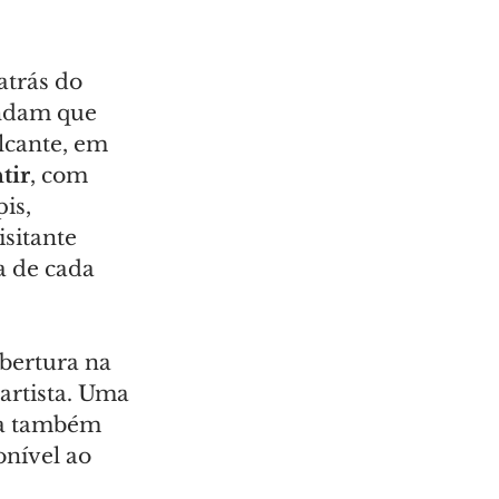
trás do 
endam que 
lcante, em 
tir
, com 
is,  
sitante 
a de cada 
bertura na 
artista. Uma 
ta também 
nível ao 