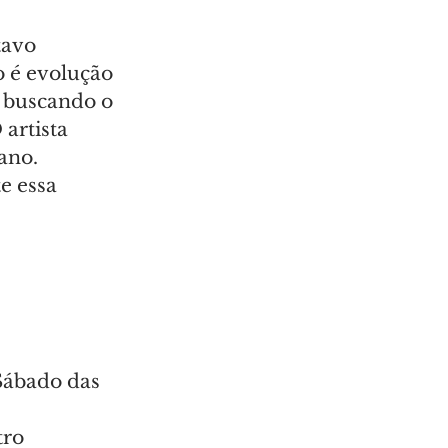
avo 
 é evolução 
, buscando o 
artista 
ano.
e essa 
 Sábado das 
tro