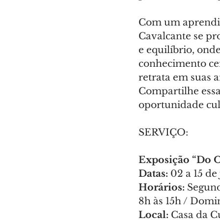
Com um aprendiz
Cavalcante se pr
e equilíbrio, ond
conhecimento cer
retrata em suas 
Compartilhe essa
oportunidade cul
SERVIÇO:
Exposição “Do O
Datas: 
02 a 15 de
Horários:
 Segund
8h às 15h / Domi
Local: 
Casa da C