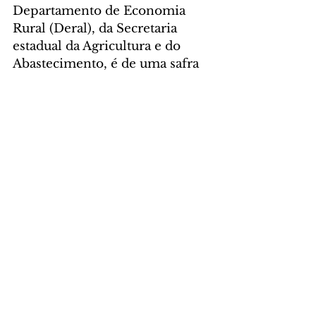
Departamento de Economia 
Rural (Deral), da Secretaria 
estadual da Agricultura e do 
Abastecimento, é de uma safra 
de aproximadamente 22 
milhões de toneladas em 2026, 
o equivalente a cerca de 13% da 
produção nacional.
Foto: José Fernando 
Ogura/Arquivo AEN
GERAL
Comentários