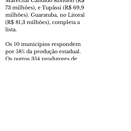
Marechal Cândido Rondon (R$ 
73 milhões), e Tupãssi (R$ 69,9 
milhões). Guaratuba, no Litoral 
(R$ 81,3 milhões), completa a 
lista.
Os 10 municípios respondem 
por 58% da produção estadual. 
Os outros 354 produtores de 
peixe no Estado somam R$ 
864,6 milhões e 42% do 
mercado paranaense.
GERAL
Comentários