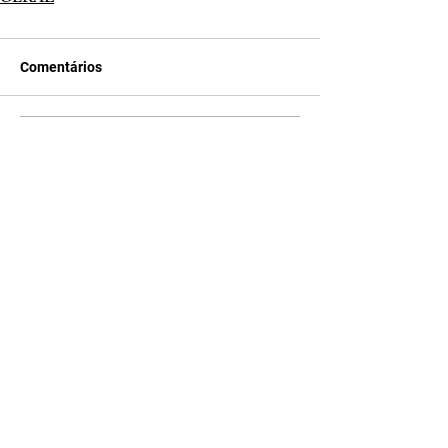
Comentários
Escreva um comentário
Últimas Notícias
A Desalmada | resumo do