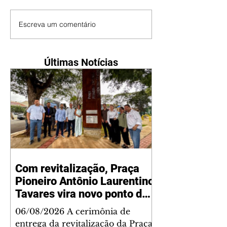
Escreva um comentário
Últimas Notícias
Com revitalização, Praça
Pioneiro Antônio Laurentino
Tavares vira novo ponto de
encontro para famílias e
06/08/2026 A cerimônia de
moradores do Jardim
entrega da revitalização da Praça