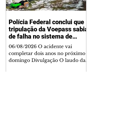
Polícia Federal conclui que
tripulação da Voepass sabia
de falha no sistema de
degelo
06/08/2026 O acidente vai
completar dois anos no próximo
domingo Divulgação O laudo da
Polícia Federal sobre a queda do
avião da Voepass concluiu que a
tripulação sabia dos problemas do
sistema de degelo da aeronave e
ainda assim decolou para fazer
uma rota em que havia previsão
oficial de formação de gelo. O
acidente vai completar dois anos
no próximo domingo (09). O