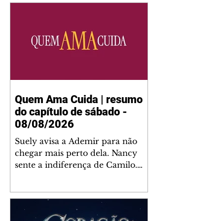
Quem Ama Cuida | resumo
do capítulo de sábado -
08/08/2026
Suely avisa a Ademir para não
chegar mais perto dela. Nancy
sente a indiferença de Camilo.
Tiago diz a Ingrid que ela não
tem competência para presidir a
joalheria. André conta a Pedro
que a associação de advogados