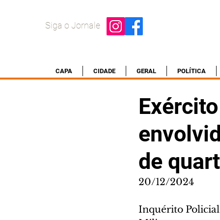
Siga o Jornale
CAPA
CIDADE
GERAL
POLÍTICA
Exército
envolvi
de quart
20/12/2024
Inquérito Policia