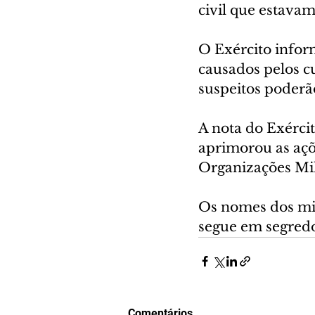
civil que estava
O Exército infor
causados pelos c
suspeitos poderão
A nota do Exérci
aprimorou as açõe
Organizações Mil
Os nomes dos mil
segue em segredo
Comentários