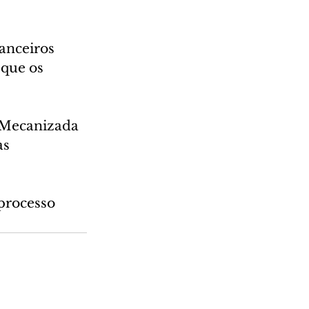
anceiros 
que os 
a Mecanizada 
s 
processo 