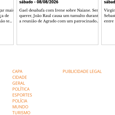
sábado - 08/08/2026
sábad
gar mais
Gael desabafa com Irene sobre Naiane. Sem
Virgí
ça de
querer, João Raul causa um tumulto durante
Sebas
 não tem
a reunião de Agrado com um patrocinador.
entre
ia.
Zilá orienta Osmar a seguir Cinara, que
que B
ão de
percebe a movimentação e alerta Ronei.
nega 
ntino
Palhares confronta Cinara sobre a
Tonho
aproximação com Ronei. Eduarda pensa
a fam
una no
em pedir a Valéria para ficar com Sol. Gael
com O
a. Dora
decide terminar com Naiane. João Raul
e é d
m
inventa para Agrado que não está
comen
Editorias
Editais Certificados
Lyris
conseguindo conviver com seu sucesso, e
tungs
urante de
termina o relacionamento dos dois.
Dióge
CAPA
PUBLICIDADE LEGAL
CIDADE
GERAL
POLÍTICA
ESPORTES
POLÍCIA
MUNDO
TURISMO