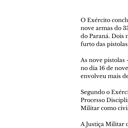
O Exército conclu
nove armas do 33
do Paraná. Dois 
furto das pistola
As nove pistolas 
no dia 16 de nov
envolveu mais de 
Segundo o Exérci
Processo Discipl
Militar como civi
A Justiça Militar