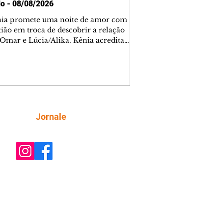
o - 08/08/2026
nia promete uma noite de amor com
tião em troca de descobrir a relação
 Omar e Lúcia/Alika. Kênia acredita
inta esteja mesmo ao lado de Jendal, e
o convite para jantar com os dois.
 desabafa com Casemiro e conta que
ília de Lúcia/Alika tem uma dívida
mar. Ana Maria vai à casa de Manoel
estratada por Fortunato. José e Omar
tam sobre a possível jazida de
Siga
Jornale
tênio na região. Virgínia provoca
nes na frente de Marta. Binta s