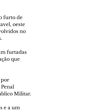
o furto de 
vel, oeste 
volvidos no 
.
am furtadas 
ação que 
 por 
 Penal 
blico Militar.
s e a um 