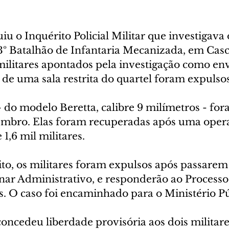
iu o Inquérito Policial Militar que investigava 
º Batalhão de Infantaria Mecanizada, em Casca
militares apontados pela investigação como en
s de uma sala restrita do quartel foram expulsos
- do modelo Beretta, calibre 9 milímetros - for
embro. Elas foram recuperadas após uma oper
1,6 mil militares.
to, os militares foram expulsos após passarem
inar Administrativo, e responderão ao Processo
s. O caso foi encaminhado para o Ministério Pú
 concedeu liberdade provisória aos dois militare