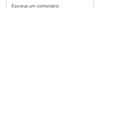
Escreva um comentário
Últimas Notícias
Horóscopo - 09/08/2026
Tenha seu Mapa Astral de
nascimento, o Mapa astral do Ano
de 2026 e 2027, o que os planetas
indicam para o seu: Trabalho,
Amor, Dinheiro, Saúde e Família.