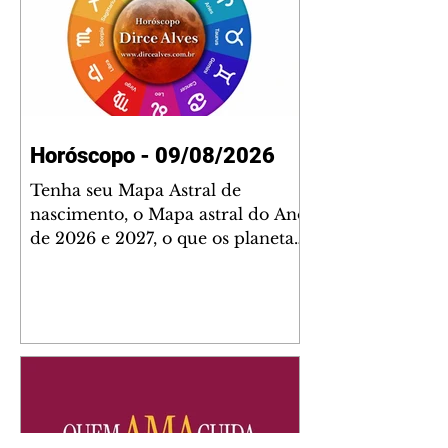
Horóscopo - 09/08/2026
Tenha seu Mapa Astral de
nascimento, o Mapa astral do Ano
de 2026 e 2027, o que os planetas
indicam para o seu: Trabalho,
Amor, Dinheiro, Saúde e Família.
Estudo com 35 páginas. Adquira
já através da nossa loja virtual ou
na loja física: rua Emiliano
Perneta 30 – loja 21 – galeria
Cezar Franco – centro –
Curitiba. Você pode pedir