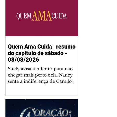
Quem Ama Cuida | resumo
do capítulo de sábado -
08/08/2026
Suely avisa a Ademir para não
chegar mais perto dela. Nancy
sente a indiferença de Camilo.
Tiago diz a Ingrid que ela não
tem competência para presidir a
joalheria. André conta a Pedro
que a associação de advogados
expulsou Ademir. Laurentino