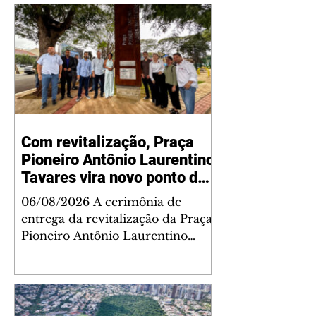
Com revitalização, Praça
Pioneiro Antônio Laurentino
Tavares vira novo ponto de
encontro para famílias e
06/08/2026 A cerimônia de
moradores do Jardim
entrega da revitalização da Praça
Liberdade
Pioneiro Antônio Laurentino
Tavares, localizada no
cruzamento da Avenida dos
Palmares com as ruas Laudelino
Pedro da Silva e Dr. Chrisóstomo