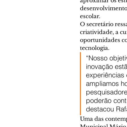
aproximar os est
desenvolvimento 
escolar.
O secretário ress
criatividade, a c
oportunidades co
tecnologia.
“Nosso objeti
inovação est
experiências
ampliamos ho
pesquisadores
poderão cont
destacou Raf
Uma das contempl
Municipal Mário 