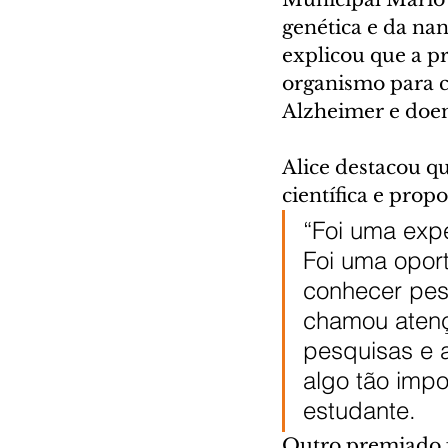
genética e da na
explicou que a p
organismo para c
Alzheimer e doen
Alice destacou qu
científica e pro
“Foi uma expe
Foi uma opor
conhecer pes
chamou atençã
pesquisas e a
algo tão impor
estudante.
Outro premiado fo