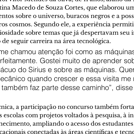
tina Macedo de Souza Cortes, que elaborou u
tos sobre o universo, buracos negros e a possi
ros cosmos. Segundo ele, a experiência permiti
iosidade sobre temas que já despertavam seu in
 de seguir carreira na área tecnológica.
me chamou atenção foi como as máquina
rfeitamente. Gostei muito de aprender sob
ácuo do Sirius e sobre as máquinas. Quer
ecânico quando crescer e essa visita me 
a também faz parte desse caminho”, disse
cnica, a participação no concurso também forta
escolas com projetos voltados à pesquisa, à in
ecimento, ampliando o acesso dos estudantes 
acionais conectadas às áreas científicas e tecno