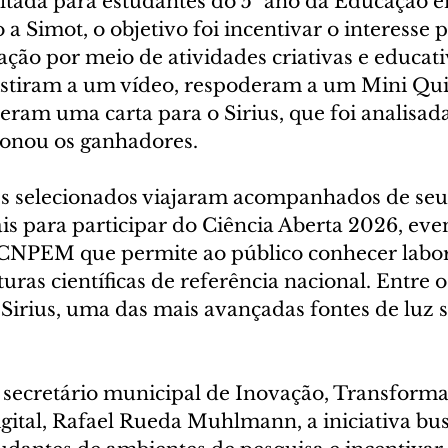
 voltada para estudantes do 5º ano da Educação
a Simot, o objetivo foi incentivar o interesse p
ação por meio de atividades criativas e educati
sistiram a um vídeo, respoderam a um Mini Qu
eram uma carta para o Sirius, que foi analisad
ionou os ganhadores.
es selecionados viajaram acompanhados de seu
is para participar do Ciência Aberta 2026, eve
NPEM que permite ao público conhecer labora
turas científicas de referência nacional. Entre 
o Sirius, uma das mais avançadas fontes de luz 
secretário municipal de Inovação, Transforma
ital, Rafael Rueda Muhlmann, a iniciativa bu