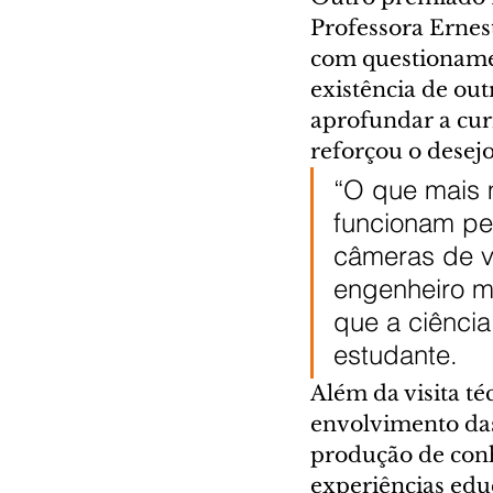
Professora Ernes
com questionamen
existência de out
aprofundar a cur
reforçou o desejo
“O que mais 
funcionam pe
câmeras de v
engenheiro m
que a ciênci
estudante.
Além da visita té
envolvimento das 
produção de conh
experiências educ