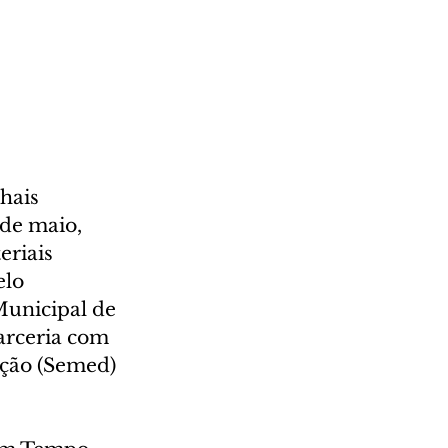
hais 
de maio, 
riais 
lo 
Municipal de 
arceria com 
ação (Semed) 