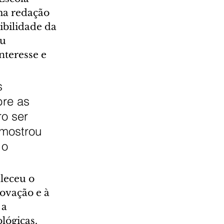
ma redação 
bilidade da 
u 
teresse e 
s 
re as 
o ser 
mostrou 
 o 
leceu o 
ovação e à 
a 
lógicas.