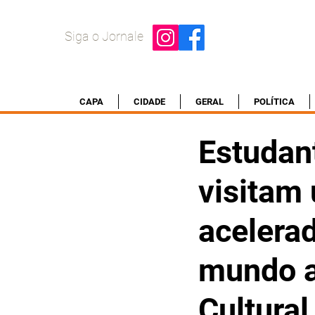
Siga o Jornale
CAPA
CIDADE
GERAL
POLÍTICA
Estudan
visitam
acelerad
mundo a
Cultural