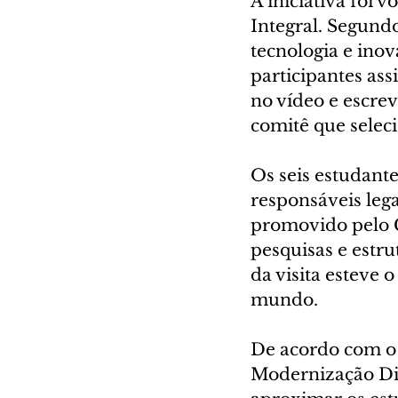
A iniciativa foi
Integral. Segundo 
tecnologia e inov
participantes as
no vídeo e escrev
comitê que selec
Os seis estudant
responsáveis lega
promovido pelo C
pesquisas e estru
da visita esteve 
mundo.
De acordo com o 
Modernização Dig