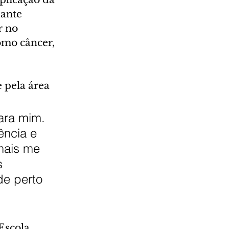
ante 
 no 
omo câncer, 
 pela área 
ara mim. 
ência e 
mais me 
s 
de perto 
 
Escola 