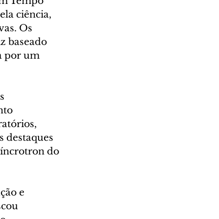
 em Tempo 
ela ciência, 
vas. Os 
iz baseado 
a por um 
s 
nto 
tórios, 
os destaques 
síncrotron do 
ção e 
scou 