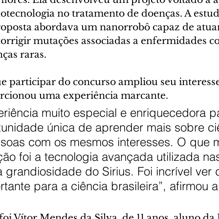
notecnologia no tratamento de doenças. A estud
roposta abordava um nanorrobô capaz de atuar
orrigir mutações associadas a enfermidades c
ças raras.
e participar do concurso ampliou seu interesse
porcionou uma experiência marcante.
riência muito especial e enriquecedora p
tunidade única de aprender mais sobre ci
soas com os mesmos interesses. O que 
o foi a tecnologia avançada utilizada na
 grandiosidade do Sirius. Foi incrível ver 
tante para a ciência brasileira”, afirmou a
i Vítor Mendes da Silva, de 11 anos, aluno da 