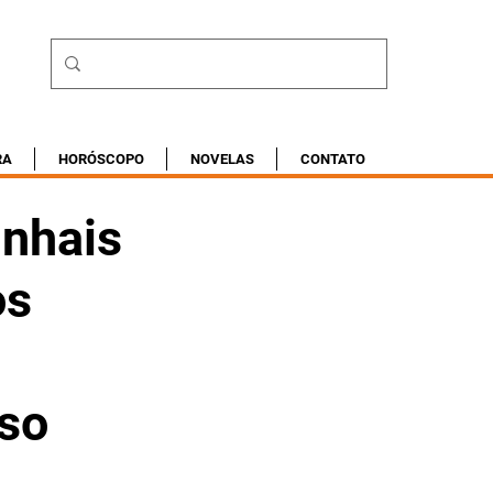
RA
HORÓSCOPO
NOVELAS
CONTATO
inhais
os
so