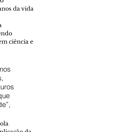
o 
nos da vida 
a 
endo 
m ciência e 
 
mos 
, 
uros 
que 
e”, 
ola 
plicação da 