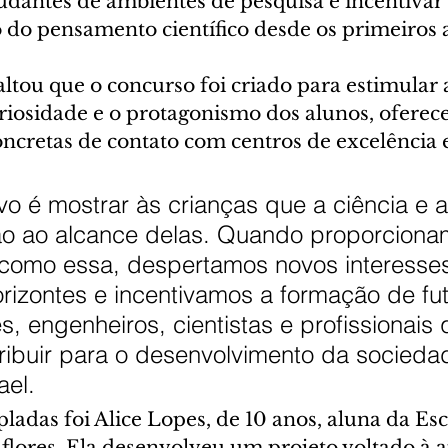
udantes de ambientes de pesquisa e incentivar 
do pensamento científico desde os primeiros a
altou que o concurso foi criado para estimular 
uriosidade e o protagonismo dos alunos, oferec
ncretas de contato com centros de excelência e
vo é mostrar às crianças que a ciência e a
ão ao alcance delas. Quando proporciona
 como essa, despertamos novos interesses
rizontes e incentivamos a formação de fut
, engenheiros, cientistas e profissionais 
ribuir para o desenvolvimento da sociedad
ael.
adas foi Alice Lopes, de 10 anos, aluna da Esc
flores. Ela desenvolveu um projeto voltado à a